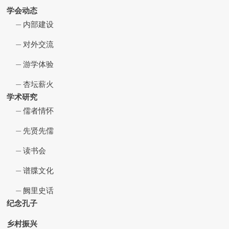
学会动态
内部建设
对外交流
游学体验
杏坛薪火
学术研究
儒者情怀
先贤先儒
读书会
谱牒文化
阙里史话
纪念孔子
乡村振兴