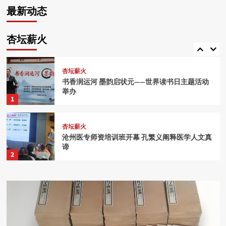
会赴保定曲阳、定州开展传统文化游学活动
2026年4月16日
最新动态
对外交流
杏坛薪火
杏坛薪火
2026年7月3日
美籍华人许曼教授到访沧州孔子学会
2026年6月26日
书香润运河 墨韵启状元——世界读书日主题活动
沧州孔子学会“杏坛薪火”进校园活动在沧州师范
游学体验
学院举行
杏坛薪火
举办
2026年6月26日
沐春上巳，品诗河间——沧州孔子学会第十期传统
5
对外交流
文化游学活动举行
2026年4月27日
沧州孔子学会参观“诗韵千年·礼乐迎春”诗经古籍
特展
2026年4月21日
杏坛薪火
书香润运河 墨韵启状元——世界读书日主题活动
2026年4月16日
举办
1
杏坛薪火
沧州医专师资培训班开幕 孔繁义阐释医学人文真
谛
2
杏坛薪火
于经典中探寻教育真谛
3