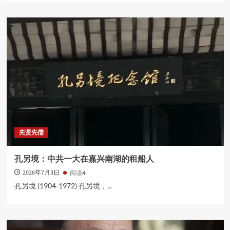
先贤先儒
孔另境：中共一大在嘉兴南湖的租船人
2026年7月3日
阅读
4
孔另境 (1904-1972) 孔另境，...