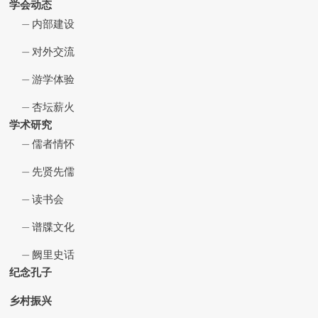
学会动态
内部建设
对外交流
游学体验
杏坛薪火
学术研究
儒者情怀
先贤先儒
读书会
谱牒文化
阙里史话
纪念孔子
乡村振兴