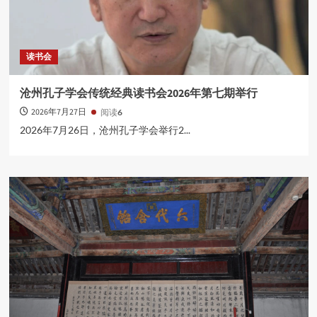
杏坛薪火
于经典中探寻教育真谛
3
读书会
杏坛薪火
沧州孔子学会传统经典读书会2026年第七期举行
沧州孔子学会“《论语》的智慧”专题讲座走进青
2026年7月27日
阅读
6
县政协
4
2026年7月26日，沧州孔子学会举行2...
杏坛薪火
沧州孔子学会“杏坛薪火”进校园活动在沧州师范
学院举行
5