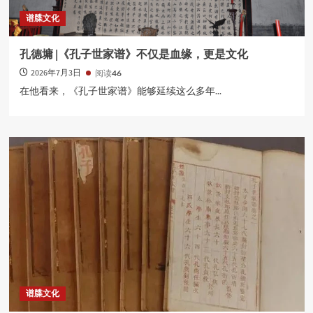
谱牒文化
孔德墉 |《孔子世家谱》不仅是血缘，更是文化
2026年7月3日
阅读
46
在他看来，《孔子世家谱》能够延续这么多年...
谱牒文化