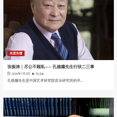
先贤先儒
张振涛｜尽公不顾私—— 孔德墉先生行状二三事
2026年7月3日
阅读
8
孔德墉先生是中国艺术研究院音乐研究所的开...