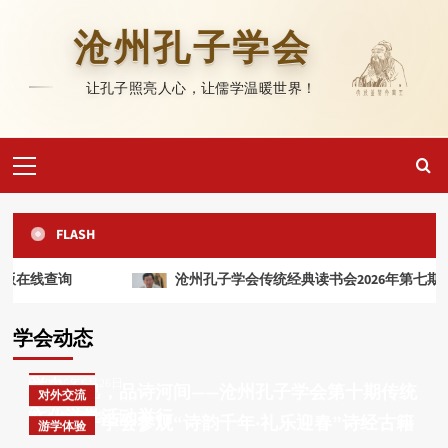
Skip
to
沧州孔子学会
content
让孔子照亮人心，让儒学温暖世界！
Primary
Menu
游学体验
沐春上巳，品诗河间——沧州孔子学会第十期传统
对外交流
FLASH
文化游学活动举行
沧州孔子学会参观“诗韵千年·礼乐迎春”诗经古籍
游学体验
特展
2026年4月21日
查询
沧州孔子学会传统经典读书会2026年第七期举行
踏古寻韵承文脉 游学笃行续儒风——沧州孔子学
会赴保定曲阳、定州开展传统文化游学活动
2026年4月16日
对外交流
杏坛薪火
学会动态
美籍华人许曼教授到访沧州孔子学会
2026年6月26日
书香润运河 墨韵启状元——世界读书日主题活动
游学体验
举办
2026年6月26日
杏坛薪火
沐春上巳，品诗河间——沧州孔子学会第十期传统
谱牒文化
对外交流
沧州孔子学会“《论语》的智慧”专题讲座走进青
孔博藏珍 |《孔子世家谱》中
文化游学活动举行
2026年4月27日
沧州孔子学会参观“诗韵千年·礼乐迎春”诗经古籍
县政协
游学体验
4
特展
2026年4月21日
的传承与凝聚
踏古寻韵承文脉 游学笃行续儒风——沧州孔子学