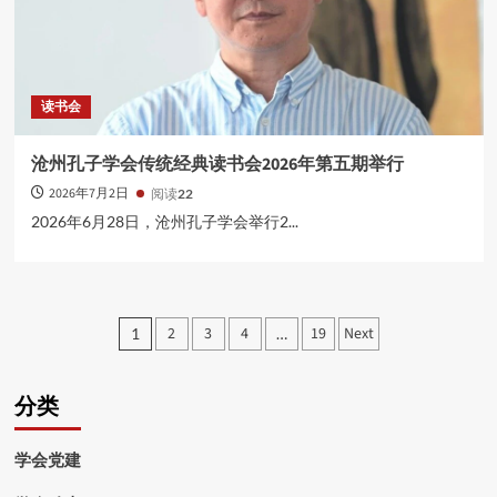
读书会
沧州孔子学会传统经典读书会2026年第五期举行
2026年7月2日
阅读
22
2026年6月28日，沧州孔子学会举行2...
文
2
3
4
19
Next
1
…
章
分
分类
页
学会党建