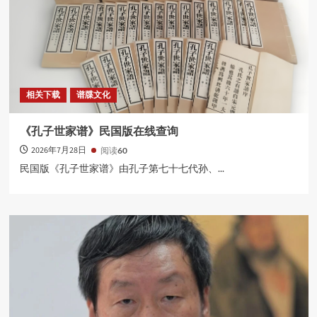
杏坛薪火
沧州孔子学会“《论语》的智慧”专题讲座走进青
县政协
4
杏坛薪火
相关下载
谱牒文化
沧州孔子学会“杏坛薪火”进校园活动在沧州师范
学院举行
《孔子世家谱》民国版在线查询
5
2026年7月28日
阅读
60
民国版《孔子世家谱》由孔子第七十七代孙、...
杏坛薪火
书香润运河 墨韵启状元——世界读书日主题活动
举办
1
杏坛薪火
沧州医专师资培训班开幕 孔繁义阐释医学人文真
谛
2