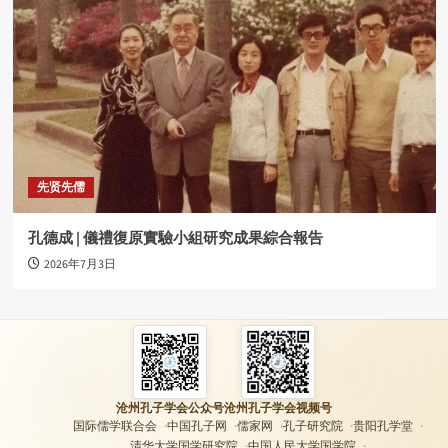
先贤先儒
孔德成 | 儀禮復原實驗小組研究成果綜合報告
2026年7月3日
沧州孔子学会公众号
沧州孔子学会视频号
国际儒学联合会
中国孔子网
儒家网
孔子研究院
贵阳孔学堂
清华大学国学研究院
中国人民大学国学院