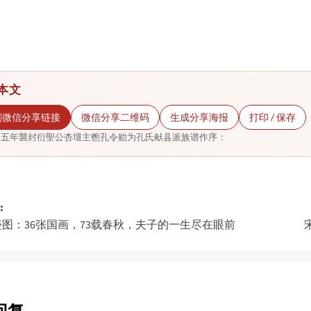
本文
制微信分享链接
微信分享二维码
生成分享海报
打印 / 保存
十五年襲封衍聖公杏壇主鬯孔令贻为孔氏献县派族谱作序：
:
图：36张国画，73载春秋，夫子的一生尽在眼前
gation