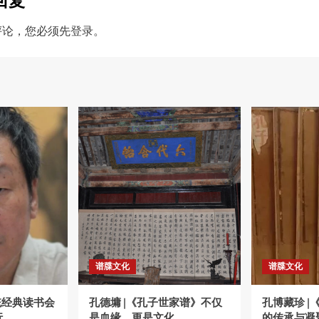
回复
评论，您必须先
登录
。
谱牒文化
谱牒文化
统经典读书会
孔德墉 |《孔子世家谱》不仅
孔博藏珍 
行
是血缘，更是文化
的传承与凝