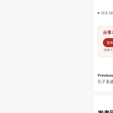
阅读
12
分享
复
光绪
Post
Previous
孔子圣迹
navi