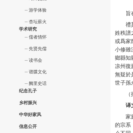
游学体验
旨
杏坛薪火
禮
学术研究
姓秩譜
儒者情怀
或爲家
先贤先儒
小修雖
鄉縣知
读书会
凉州復
谱牒文化
無疑於
世子孫
阙里史话
纪念孔子
（
乡村振兴
译
中华好家风
家
的宗系
信息公开