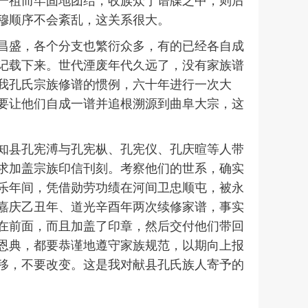
一祖而牢固地团结，收族众于谱牒之中，则后
穆顺序不会紊乱，这关系很大。
昌盛，各个分支也繁衍众多，有的已经各自成
记载下来。世代湮废年代久远了，没有家族谱
我孔氏宗族修谱的惯例，六十年进行一次大
要让他们自成一谱并追根溯源到曲阜大宗，这
知县孔宪溥与孔宪枞、孔宪仪、孔庆暄等人带
求加盖宗族印信刊刻。考察他们的世系，确实
乐年间，凭借勋劳功绩在河间卫忠顺屯，被永
嘉庆乙丑年、道光辛酉年两次续修家谱，事实
在前面，而且加盖了印章，然后交付他们带回
恩典，都要恭谨地遵守家族规范，以期向上报
移，不要改变。这是我对献县孔氏族人寄予的