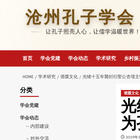
Skip
to
沧州孔子学会
content
让孔子照亮人心，让儒学温暖世界
首页
学会党建
学会动态
学术研究
乡村振
HOME
学术研究
谱牒文化
光绪十五年襲封衍聖公杏壇主
分类
谱牒文化
光
学会党建
为
学会动态
内部建设
2019年
对外交流