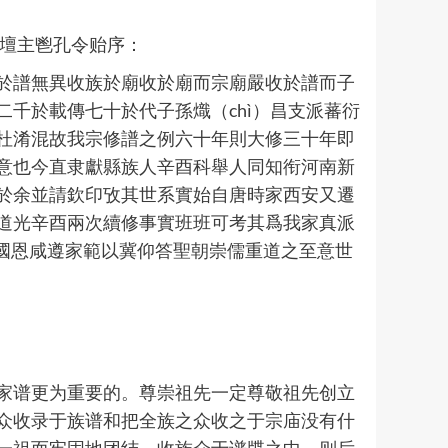
杏壇主鬯孔令贻序：
於譜無異收族於廟收於廟而宗廟嚴收於譜而子
千於載傳七十於代子孫熾（chì）昌支派蕃衍
杜淆混故我宗修譜之例六十年則大修三十年即
意也今直隶獻縣族人辛酉科舉人同知衔河南新
於余並請欽印攷其世系實始自唐時家西安又遷
道光辛酉兩次續修事實班班可考其爲我家真派
負國恩咸遵家範以冀仰答聖朝崇儒重道之至意世
家谱更为重要的。尊崇祖先一定尊敬祖先创立
众收录于族谱和把全族之众收之于宗庙没有什