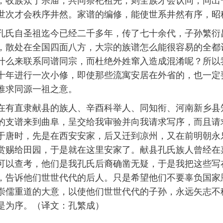
，收族众于宗庙，共同祭祀祖先，则全族才会认同，同出
世次才会秩序井然。家谱的编修，能使世系井然有序，昭
孔氏自圣祖迄今已经二千多年，传了七十余代，子孙繁衍
，散处在全国四面八方，大宗的族谱怎么能很容易的全都
什么来联系同谱同宗，而杜绝外姓窜入造成混淆呢？所以
十年进行一次小修，即使那些流寓安居在外省的，也一定
推求同源一祖之意。
在有直隶献县的族人、辛酉科举人、同知衔、河南新乡县
的支谱来到曲阜，呈交给我审验并向我请求写序，而且请
于唐时，先是在西安安家，后又迁到凉州，又在前明朝永
赏赐给田园，于是就在这里安家了。献县孔氏族人曾经在
可以查考，他们是我孔氏后裔确凿无疑，于是我把这些写
，告诉他们世世代代的后人。只是希望他们不要辜负国家
崇儒重道的大意，以使他们世世代代的子孙，永远矢志不
是为序。（译文：孔繁成）