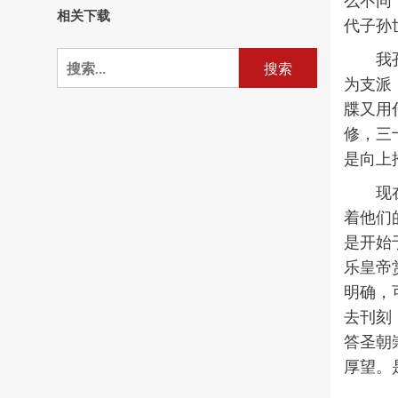
么不同
相关下载
代子孙
我
搜
索：
为支派
牒又用
修，三
是向上
现
着他们
是开始
乐皇帝
明确，
去刊刻
答圣朝
厚望。