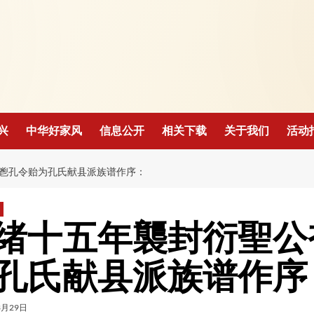
！
兴
中华好家风
信息公开
相关下载
关于我们
活动
鬯孔令贻为孔氏献县派族谱作序：
绪十五年襲封衍聖公
孔氏献县派族谱作序
3月29日