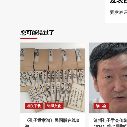
发表
要发表
您可能错过了
相关下载
谱牒文化
读书会
《孔子世家谱》民国版在线查
沧州孔子学会传
询
2026年第七期举