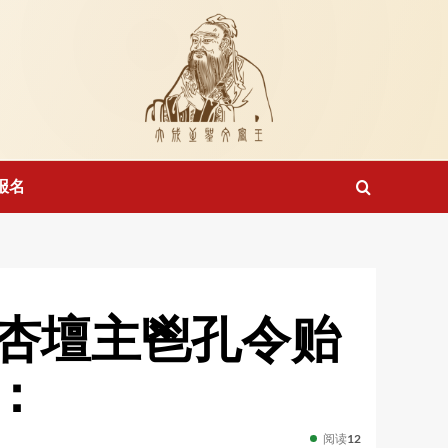
报名
杏壇主鬯孔令贻
：
阅读
12