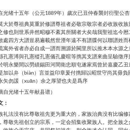
在光绪十五年（公元1889年）歲次已丑仲春襲封衍聖公
莫大於尊祖典莫重於修譜尊祖者必敬宗敬宗者必收族收族
之修也則世系井然昭穆不紊其所關者大矣哉我聖祖迄今厯二
散處四方大譜豈易遍載然世湮年遠不有譜牒何以聯譜姓而
流寓外省者亦必自成一譜而溯源於闕里所以推木本水源之
縣孔憲溥與孔憲樅孔憲儀孔慶暄等擕其支譜來曲呈驗徵序
於明永樂間以勞績錫田河間衛忠順屯遂家焉曾於嘉慶乙丑
是加以弁（biàn）言並益印章爰付擕歸以昭世守尚其毋
永矢勿諼（xuān）余之厚望也夫是爲序
摘自光绪十五年献县谱）
文：
族礼法没有比尊敬祖先更为重大的，家族治典没有比编修
，尊敬先祖创立的宗系，一定会招集收聚族人。把全族之