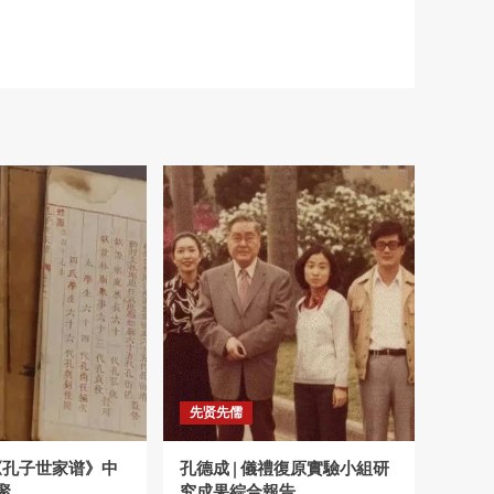
先贤先儒
|《孔子世家谱》中
孔德成 | 儀禮復原實驗小組研
聚
究成果綜合報告