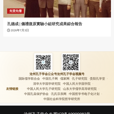
先贤先儒
孔德成 | 儀禮復原實驗小組研究成果綜合報告
2026年7月3日
沧州孔子学会公众号
沧州孔子学会视频号
国际儒学联合会
中国孔子网
儒家网
孔子研究院
贵阳孔学堂
清华大学国学研究院
中国人民大学国学院
友情链接
中国人民大学孔子研究院
山东大学儒学高等研究院
中国孔庙保护协会
孔氏宗亲网
中国哲学书电子化计划
中国社会科学院哲学研究所
沧州孔子学会 ©
冀ICP备19000983号