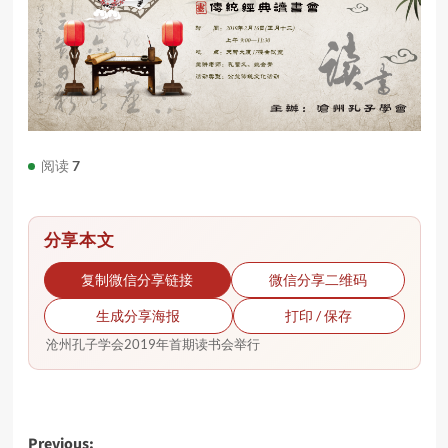
阅读
7
分享本文
复制微信分享链接
微信分享二维码
生成分享海报
打印 / 保存
沧州孔子学会2019年首期读书会举行
Post
Previous: