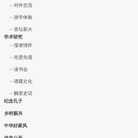
对外交流
游学体验
杏坛薪火
学术研究
儒者情怀
先贤先儒
读书会
谱牒文化
阙里史话
纪念孔子
乡村振兴
中华好家风
信息公开