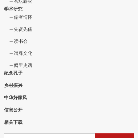
杏坛薪火
学术研究
儒者情怀
先贤先儒
读书会
谱牒文化
阙里史话
纪念孔子
乡村振兴
中华好家风
信息公开
相关下载
搜