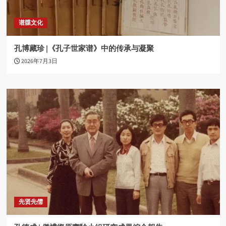
谱牒文化
孔博藏珍 |《孔子世家谱》中的传承与凝聚
2026年7月3日
先贤先儒