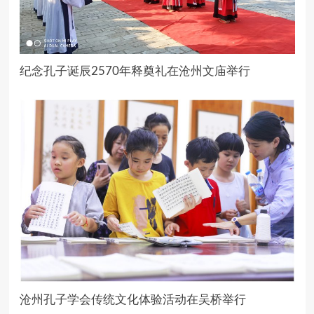
纪念孔子诞辰2570年释奠礼在沧州文庙举行
沧州孔子学会传统文化体验活动在吴桥举行