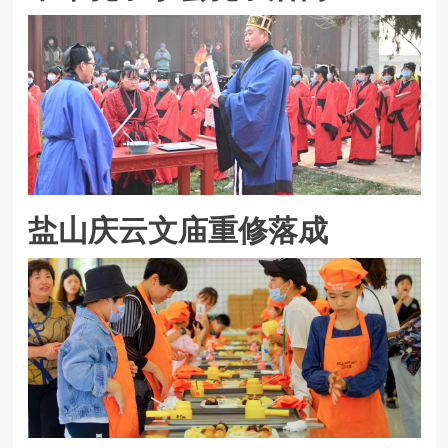
盐山庆云文庙重修落成