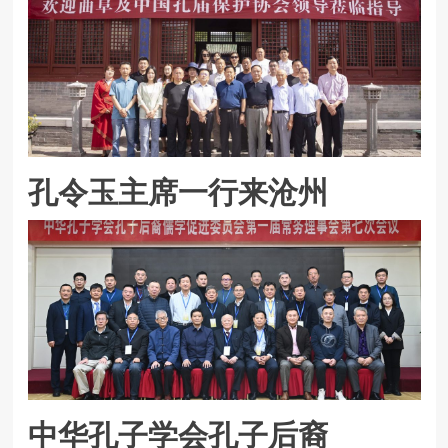
孔令玉主席一行来沧州
中华孔子学会孔子后裔