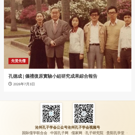
先贤先儒
孔德成 | 儀禮復原實驗小組研究成果綜合報告
2026年7月3日
沧州孔子学会公众号
沧州孔子学会视频号
国际儒学联合会
中国孔子网
儒家网
孔子研究院
贵阳孔学堂