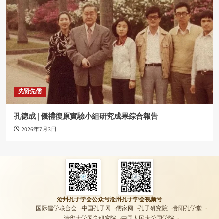
先贤先儒
孔德成 | 儀禮復原實驗小組研究成果綜合報告
2026年7月3日
沧州孔子学会公众号
沧州孔子学会视频号
国际儒学联合会
中国孔子网
儒家网
孔子研究院
贵阳孔学堂
清华大学国学研究院
中国人民大学国学院