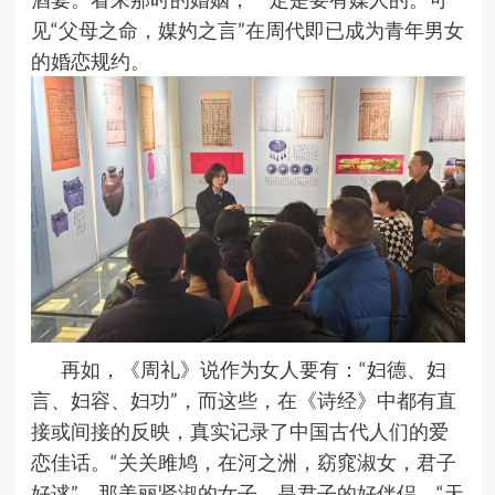
见“父母之命，媒妁之言”在周代即已成为青年男女
的婚恋规约。
再如，《周礼》说作为女人要有：“妇德、妇
言、妇容、妇功”，而这些，在《诗经》中都有直
接或间接的反映，真实记录了中国古代人们的爱
恋佳话。“关关雎鸠，在河之洲，窈窕淑女，君子
好逑”，那美丽贤淑的女子，是君子的好伴侣。“天