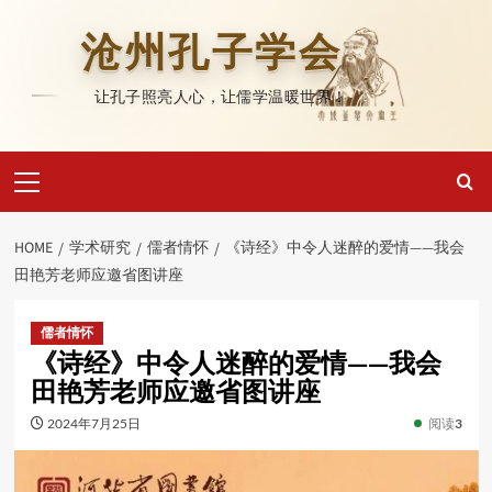
Skip
to
沧州孔子学会
content
让孔子照亮人心，让儒学温暖世界！
Primary
Menu
HOME
学术研究
儒者情怀
《诗经》中令人迷醉的爱情——我会
田艳芳老师应邀省图讲座
儒者情怀
《诗经》中令人迷醉的爱情——我会
田艳芳老师应邀省图讲座
2024年7月25日
阅读
3