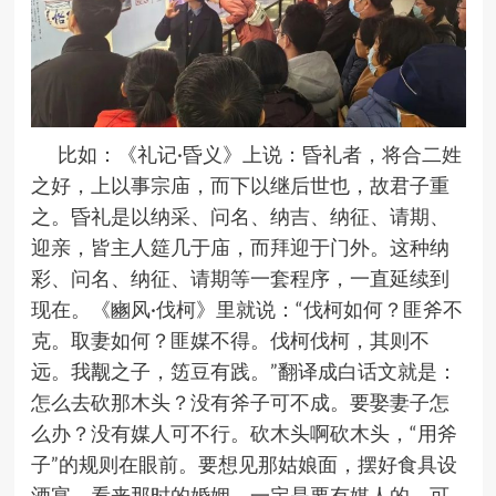
比如：《礼记·昏义》上说：昏礼者，将合二姓
之好，上以事宗庙，而下以继后世也，故君子重
之。昏礼是以纳采、问名、纳吉、纳征、请期、
迎亲，皆主人筵几于庙，而拜迎于门外。这种纳
彩、问名、纳征、请期等一套程序，一直延续到
现在。《豳风·伐柯》里就说：“伐柯如何？匪斧不
克。取妻如何？匪媒不得。伐柯伐柯，其则不
远。我觏之子，笾豆有践。”翻译成白话文就是：
怎么去砍那木头？没有斧子可不成。要娶妻子怎
么办？没有媒人可不行。砍木头啊砍木头，“用斧
子”的规则在眼前。要想见那姑娘面，摆好食具设
酒宴。看来那时的婚姻，一定是要有媒人的。可