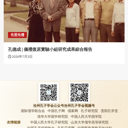
先贤先儒
孔德成 | 儀禮復原實驗小組研究成果綜合報告
2026年7月3日
沧州孔子学会公众号
沧州孔子学会视频号
国际儒学联合会
中国孔子网
儒家网
孔子研究院
贵阳孔学堂
清华大学国学研究院
中国人民大学国学院
友情链接
中国人民大学孔子研究院
山东大学儒学高等研究院
中国孔庙保护协会
孔氏宗亲网
中国哲学书电子化计划