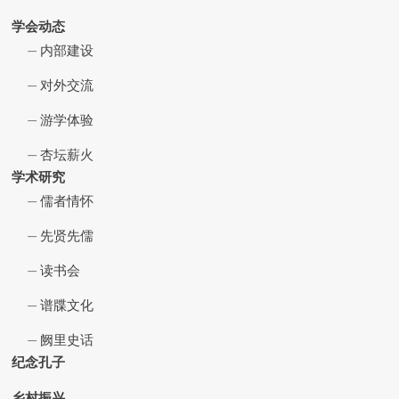
学会动态
内部建设
对外交流
游学体验
杏坛薪火
学术研究
儒者情怀
先贤先儒
读书会
谱牒文化
阙里史话
纪念孔子
乡村振兴