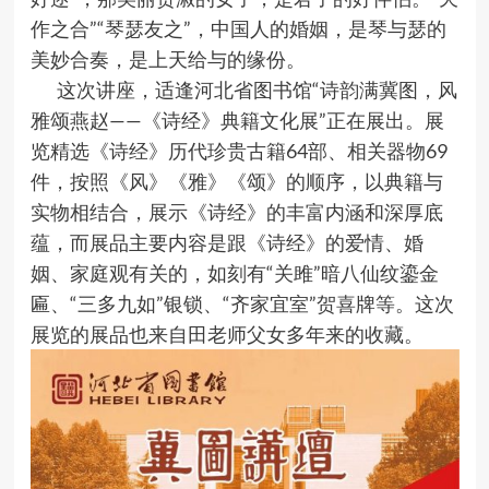
作之合”“琴瑟友之”，中国人的婚姻，是琴与瑟的
美妙合奏，是上天给与的缘份。
这次讲座，适逢河北省图书馆“诗韵满冀图，风
雅颂燕赵——《诗经》典籍文化展”正在展出。展
览精选《诗经》历代珍贵古籍64部、相关器物69
件，按照《风》《雅》《颂》的顺序，以典籍与
实物相结合，展示《诗经》的丰富内涵和深厚底
蕴，而展品主要内容是跟《诗经》的爱情、婚
姻、家庭观有关的，如刻有“关雎”暗八仙纹鎏金
匾、“三多九如”银锁、“齐家宜室”贺喜牌等。这次
展览的展品也来自田老师父女多年来的收藏。