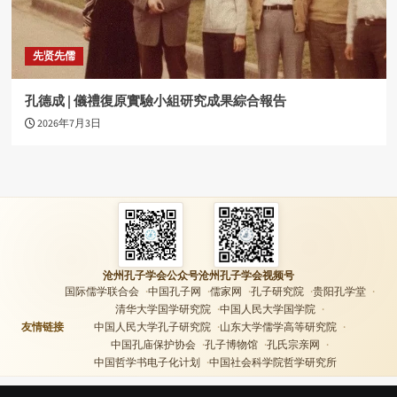
先贤先儒
孔德成 | 儀禮復原實驗小組研究成果綜合報告
2026年7月3日
沧州孔子学会公众号
沧州孔子学会视频号
国际儒学联合会
中国孔子网
儒家网
孔子研究院
贵阳孔学堂
清华大学国学研究院
中国人民大学国学院
友情链接
中国人民大学孔子研究院
山东大学儒学高等研究院
中国孔庙保护协会
孔子博物馆
孔氏宗亲网
中国哲学书电子化计划
中国社会科学院哲学研究所