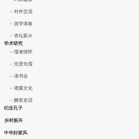
对外交流
游学体验
杏坛薪火
学术研究
儒者情怀
先贤先儒
读书会
谱牒文化
阙里史话
纪念孔子
乡村振兴
中华好家风