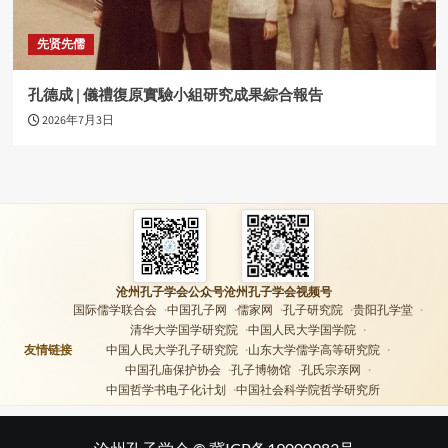
先贤先儒
孔德成 | 儀禮復原實驗小組研究成果綜合報告
2026年7月3日
沧州孔子学会公众号
沧州孔子学会视频号
国际儒学联合会
中国孔子网
儒家网
孔子研究院
贵阳孔学堂
清华大学国学研究院
中国人民大学国学院
友情链接
中国人民大学孔子研究院
山东大学儒学高等研究院
中国孔庙保护协会
孔子博物馆
孔氏宗亲网
中国哲学书电子化计划
中国社会科学院哲学研究所