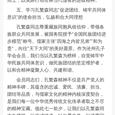
而上，以实际行动诠释当代儒者的进取精神。
五、学习孔繁森同志
“
促进团结、铸牢共同体
意识
”
的使命担当，弘扬和合大同理想
孔繁森同志尊重藏族同胞风俗信仰，带领各
族群众共同发展，被国务院授予
“
全国民族团结进
步模范
”
称号。儒家主张
“
四海之内皆兄弟
”“
和为
贵
”
，向往
“
天下大同
”
的美好愿景。作为沧州孔子
学会会员，我们当以孔繁森为榜样，自觉铸牢中
华民族共同体意识，做民族团结的坚定维护者，
以和合精神凝聚人心、共建和谐。
会员同志们，孔繁森精神不仅是共产党人的
精神丰碑，其蕴含的忠诚、爱民、清廉、担当、
团结等品质，与儒家文化的精神内核深度契合，
是我们每一位中华优秀传统文化传承者取之不尽
的精神宝藏。值此七一前夕，让我们以孔繁森同