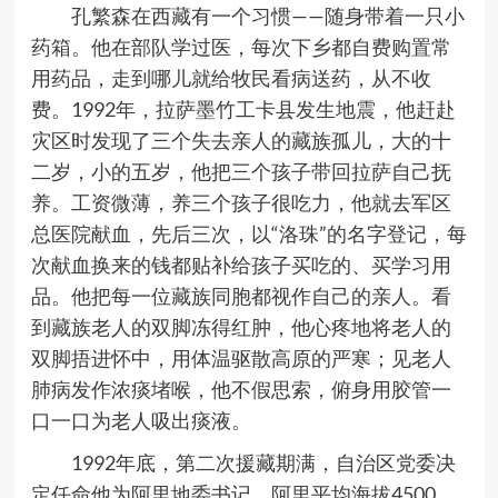
孔繁森在西藏有一个习惯
——
随身带着一只小
药箱。他在部队学过医，每次下乡都自费购置常
用药品，走到哪儿就给牧民看病送药，从不收
费。
1992
年，拉萨墨竹工卡县发生地震，他赶赴
灾区时发现了三个失去亲人的藏族孤儿，大的十
二岁，小的五岁，他把三个孩子带回拉萨自己抚
养。工资微薄，养三个孩子很吃力，他就去军区
总医院献血，先后三次，以
“
洛珠
”
的名字登记，每
次献血换来的钱都贴补给孩子买吃的、买学习用
品。他把每一位藏族同胞都视作自己的亲人。看
到藏族老人的双脚冻得红肿，他心疼地将老人的
双脚捂进怀中，用体温驱散高原的严寒；见老人
肺病发作浓痰堵喉，他不假思索，俯身用胶管一
口一口为老人吸出痰液。
1992
年底，第二次援藏期满，自治区党委决
定任命他为阿里地委书记。阿里平均海拔
4500