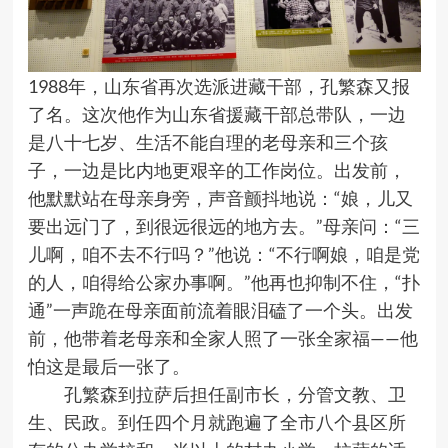
1988
年，山东省再次选派进藏干部，孔繁森又报
了名。这次他作为山东省援藏干部总带队，一边
是八十七岁、生活不能自理的老母亲和三个孩
子，一边是比内地更艰辛的工作岗位。出发前，
他默默站在母亲身旁，声音颤抖地说：
“
娘，儿又
要出远门了，到很远很远的地方去。
”
母亲问：
“
三
儿啊，咱不去不行吗？
”
他说：
“
不行啊娘，咱是党
的人，咱得给公家办事啊。
”
他再也抑制不住，
“
扑
通
”
一声跪在母亲面前流着眼泪磕了一个头。出发
前，他带着老母亲和全家人照了一张全家福
——
他
怕这是最后一张了。
孔繁森到拉萨后担任副市长，分管文教、卫
生、民政。到任四个月就跑遍了全市八个县区所