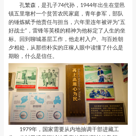
孔繁森，是孔子
74
代孙，
1944
年出生在堂邑
镇五里墩村一个贫苦农民家庭，青年参军，部队
的锤炼赋予他责任与担当，六年里连年被评为
“
五
好战士
”
，雷锋等英模的精神为他标定了人生的坐
标。回到聊城基层工作，他走村入户、与百姓朝
夕相处，从那些朴实的庄稼人眼中读懂了什么是
期盼，什么是信任。
1979
年，国家需要从内地抽调干部进藏工