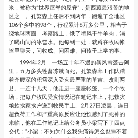
米，被称为
“
世界屋脊的屋脊
”
，是西藏最艰苦的地
区之一。孔繁森上任后不到两年，跑遍了全地区
106
个乡中的
98
个，行程累计
8
万多公里，相当于
绕地球两圈。考察路上，饿了啃风干牛羊肉，渴
了喝山间的冰雪水。他每到一处，就蹲在牧民帐
篷里聊天，问收成、问困难、问孩子上学的事。
1994
年
2
月，一场五十年不遇的暴风雪袭击阿
里，五万多头牲畜冻饿而死。孔繁森率工作队踏
着齐腰深的积雪深入受灾最严重的革吉、改则两
县。一连十几天，他走进一座座帐篷、一个个牧
场，把每户牧民受灾情况记在笔记本上，把救灾
粮款挨家挨户送到牧民手上。
2
月
27
日凌晨，连日
超负荷工作和严重高原反应让他预感到了死神的
来临，他在工作笔记上给公务员小梁写下了四点
交代：
“
小梁：不知为什么我头痛得怎么也睡不着