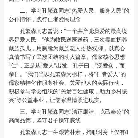
二、学习孔繁森同志
“
热爱人民、服务人民
”
的
公仆情怀，践行仁者爱民理念
孔繁森同志曾说：
“
一个共产党员爱的最高境
界是爱人民。
”
他为牧民送医送药，三次卖血抚养
藏族孤儿，用胸膛为藏族老人捂热双脚，以真心
真情书写了民族团结的动人篇章。儒家核心思想
“
仁
”
，正是从
“
爱人
”
出发。孔子曰：
“
泛爱众，而
亲仁。
”
我们当以孔繁森为榜样，将
“
仁者爱人
”
的
儒家精神化作服务社会、关爱他人的实际行动，
积极参与学会组织的
“
关爱百姓健康，助力乡村振
兴
”
等公益事业，让儒家温情照进现实。
三、学习孔繁森同志
“
清正廉洁、克己奉公
”
的
高尚品德，坚守君子操守底线
孔繁森同志一生艰苦朴素，殉职时身上仅有
8