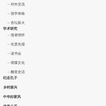
对外交流
游学体验
杏坛薪火
学术研究
儒者情怀
先贤先儒
读书会
谱牒文化
阙里史话
纪念孔子
乡村振兴
中华好家风