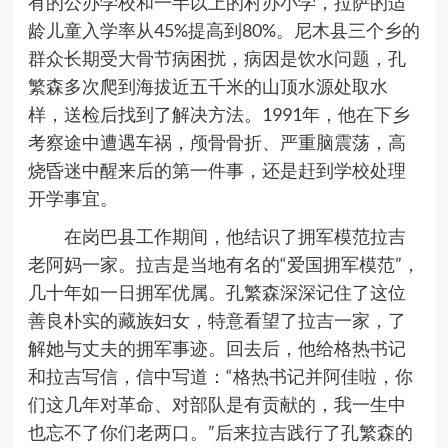
有的公办学校和一半以上的村办小学，拉萨的适
龄儿童入学率从
45%
提高到
80%
。尼木县三个乡的
群众长期受大骨节病困扰，病因是饮水问题，孔
繁森多次爬到海拔近五千米的山顶水源处取水
样，送检后找到了解决方法。
1991
年，他在下乡
考察途中遭遇车祸，颅骨骨折、严重脑震荡，高
烧昏迷中醒来后的第一件事，还是赶到学校处理
开学事宜。
在岗巴县工作期间，他结识了拥军模范拉吉
老阿妈一家。拉吉是当地有名的
“
爱国拥军模范
”
，
几十年如一日拥军优属。孔繁森深深记住了这位
善良朴实的藏族妇女，特意看望了拉吉一家，了
解她与丈夫的拥军事迹。回去后，他给格热书记
和拉吉写信，信中写道：
“
格热书记并阿佳啦，你
们这几年对革命、对部队是有贡献的，我一生中
也忘不了你们老两口。
”
后来拉吉践行了孔繁森的