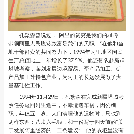
孔繁森曾说过，
“
阿里的贫穷是我们的耻辱，
带领阿里人民脱贫致富是我们的天职。
”
在他和当
地干部群众的共同努力下，
1994
年阿里地区国民
生产总值比上一年增长了
37.5%
。他还带队赴新疆
塔城考察，谋划发展边境贸易、畜产品加工、矿
产品加工等特色产业，为阿里的长远发展做了大
量基础性工作。
1994
年
11
月
29
日，孔繁森在完成新疆塔城考
察任务返回阿里途中，不幸遭遇车祸，因公殉
职，年仅五十岁。人们清理他的遗物时，只找到
两样东西：八块六毛钱，和一份写于四天前的“关
于发展阿里经济的十二条建议”。他的衣柜里没有