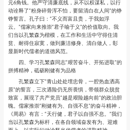
元
6
角钱。他严守清廉底线，从不以权谋私，以行
动诠释了
“
粉身碎骨浑不怕，要留清白在人间
”
的铮
铮誓言。孔子曰：
“
不义而富且贵，于我如浮
云。
”
儒家向来推崇
“
君子喻于义
”
的价值取向。我
们当以孔繁森为楷模，在工作和生活中守得住清
贫、耐得住寂寞，做到廉洁修身、清白做人，彰
显新时代儒者的道德风范。
四、学习孔繁森同志
“
艰苦奋斗、开拓进取
”
的
拼搏精神，砥砺刚健有为品格
孔繁森立下
“
青山处处埋忠骨，一腔热血洒高
原
”
的誓言，三次遇险仍无所畏惧，带领群众脱贫
致富，展现了共产党员
“
越是艰险越向前
”
的政治胆
魄。儒家推崇
“
刚健有为、自强不息
”
的奋斗精神，
《周易》有言：
“
天行健，君子以自强不息。
”
我们
当以孔繁森为标杆，在各自领域奋发有为、迎难