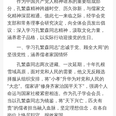
作为中国共产党人精神谱系的重要组成部
分，孔繁森精神跨越时空、历久弥新，与儒家文
化精神深层相通。值此七一来临之际，经学会党
支部和常务理事会研究决定，向全体会员发出倡
议：深入学习孔繁森同志精神，汲取文化力量，
涵养君子品格，以实际行动迎接党的生日。
一、学习孔繁森同志
“
忠诚于党、顾全大局
”
的
坚强党性，涵养儒者家国情怀
孔繁森同志两次进藏、一次延期，十年扎根
雪域高原，面对党和人民的需要，他义无反顾选
择服从组织安排，将
“
小孝
”
升华为对党和人民的
“
大忠
”
。儒家讲
“
修身齐家治国平天下
”
，强调个人
命运与国家社稷紧密相连。作为孔子学会会员，
当以孔繁森同志为镜鉴，将
“
天下兴亡，匹夫有
责
”
的儒者担当融入血脉，坚定理想信念，在各自
岗位上恪尽职守、报效家国。