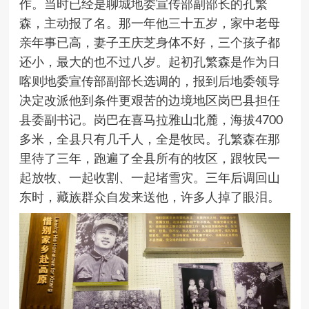
作。当时已经是聊城地委宣传部副部长的孔繁
森，主动报了名。那一年他三十五岁，家中老母
亲年事已高，妻子王庆芝身体不好，三个孩子都
还小，最大的也不过八岁。起初孔繁森是作为日
喀则地委宣传部副部长选调的，报到后地委领导
决定改派他到条件更艰苦的边境地区岗巴县担任
县委副书记。岗巴在喜马拉雅山北麓，海拔
4700
多米，全县只有几千人，全是牧民。孔繁森在那
里待了三年，跑遍了全县所有的牧区，跟牧民一
起放牧、一起收割、一起堵雪灾。三年后调回山
东时，藏族群众自发来送他，许多人掉了眼泪。