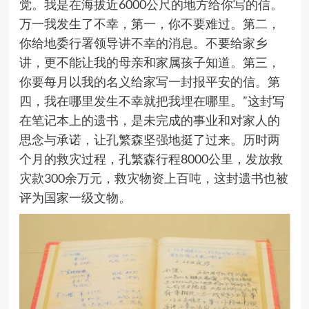
觉。我是在海拔近
6000
公尺的地方给你写的信。
万一我发生了不幸，第一，你不要难过。第二，
你给地委行署领导讲不幸的消息。不要给家乡
讲，更不能让我的母亲和家属孩子知道。第三，
你要每月以我的名义给家写一封报平安的信。第
四，我在哪里发生不幸就把我埋在哪里。
”
这封写
在笔记本上的遗书，是未完成的事业和对家人的
思念与承诺，让孔繁森坚强地挺了过来。历时两
个月的救灾过程，孔繁森行程
8000
公里，发放救
灾款
300
余万元，救灾物资上百吨，这封遗书也被
评为国家一级文物。