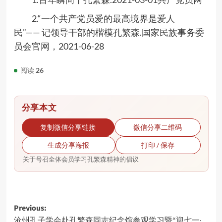
2.“一个共产党员爱的最高境界是爱人
民
”——
记领导干部的楷模孔繁森.国家民族事务委
员会官网，
2021-06-28
阅读
26
分享本文
复制微信分享链接
微信分享二维码
生成分享海报
打印 / 保存
关于号召全体会员学习孔繁森精神的倡议
Post
Previous:
沧州孔子学会赴孔繁森同志纪念馆参观学习暨“迎七一·