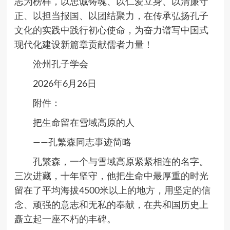
志为榜样，以忠诚铸魂、以仁爱立身、以清廉守
正、以担当报国、以团结聚力，在传承弘扬孔子
文化的实践中践行初心使命，为奋力谱写中国式
现代化建设新篇章贡献儒者力量！
沧州孔子学会
2026
年
6
月
26
日
附件：
把生命留在雪域高原的人
——孔繁森同志事迹简略
孔繁森，一个与雪域高原紧紧相连的名字。
三次进藏，十年坚守，他把生命中最厚重的时光
留在了平均海拔
4500
米以上的地方，用坚定的信
念、顽强的意志和无私的奉献，在共和国历史上
矗立起一座不朽的丰碑。