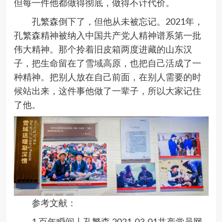
但每一件他都做得彻底，做得不计代价。
孔繁森倒下了，但他从未被忘记。
2021
年，
孔繁森精神被纳入中国共产党人精神谱系第一批
伟大精神。那个拎着旧皮箱两度进藏的山东汉
子，把生命留在了雪域高原，也把自己活成了一
种精神。把别人放在自己前面，在别人需要的时
候站出来，这件事他做了一辈子，所以大家记住
了他。
参考文献：
1.百年瞬间丨孔繁森.
2021-03-01
共产党员网