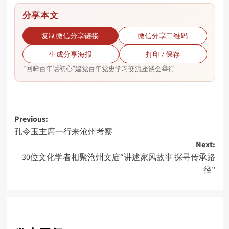
分享本文
复制微信分享链接
微信分享二维码
生成分享海报
打印 / 保存
“回眸百年话初心”建党百年党史学习交流座谈会举行
Post
Previous:
孔令玉主席一行来沧州考察
navigation
Next:
30位文化学者相聚沧州文庙“讲述家风故事 探寻传承路
径”