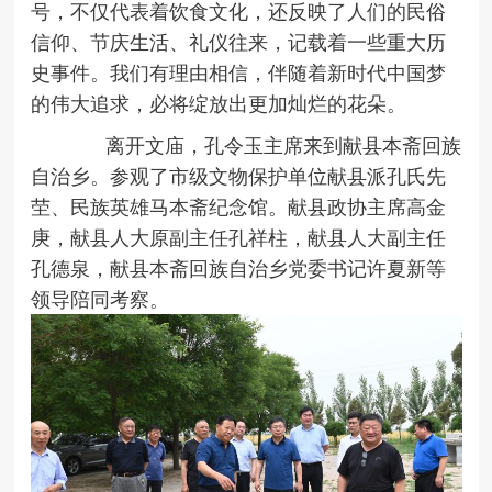
号，不仅代表着饮食文化，还反映了人们的民俗
信仰、节庆生活、礼仪往来，记载着一些重大历
史事件。我们有理由相信，伴随着新时代中国梦
的伟大追求，必将绽放出更加灿烂的花朵。
离开文庙，孔令玉主席来到献县本斋回族
自治乡。参观了市级文物保护单位献县派孔氏先
茔、民族英雄马本斋纪念馆。献县政协主席高金
庚，献县人大原副主任孔祥柱，献县人大副主任
孔德泉，献县本斋回族自治乡党委书记许夏新等
领导陪同考察。