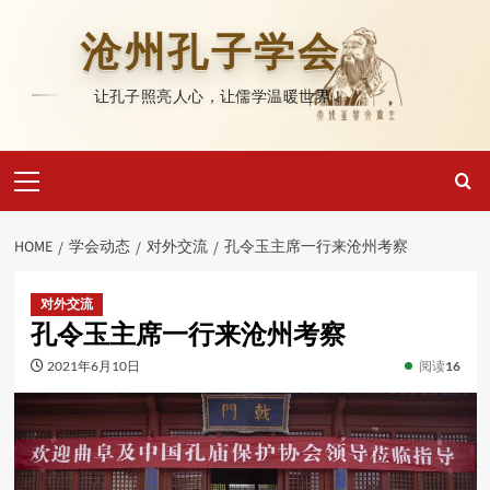
Skip
to
沧州孔子学会
content
让孔子照亮人心，让儒学温暖世界！
Primary
Menu
HOME
学会动态
对外交流
孔令玉主席一行来沧州考察
对外交流
孔令玉主席一行来沧州考察
2021年6月10日
阅读
16