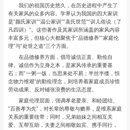
我们的祖国历史悠久，在历史进程中产生了
有关家风的众多内容。学界认为我国的四大家训
是“颜氏家训”“温公家训”“袁氏世范”“训儿俗说（了
凡四训）”。这些著作及其家训所涵盖的家风内容
丰富多元，但核心大都聚焦于“品德修养”“家庭伦
理”与“处世之道”三个方面。
在品德修养方面，倡导诚信正直、勤俭自
律。诚信作为立身之本，是家风传承的重要基
石；而“一粥一饭，当思来处不易；半丝半缕，恒
念物力维艰”的勤俭理念，则培养着家庭成员珍惜
劳动成果、反对铺张浪费的生活态度。
家庭伦理层面，强调孝老爱亲、和睦团结。
“百善孝为先”，对长辈的尊敬与赡养，是维系家庭
关系的重要纽带；同时，兄弟姐妹之间相互关
爱、互帮互助，夫妻之间相敬如宾、携手同行，