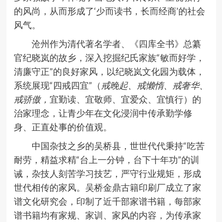
的风尚，从而形成了‘少而读书，长而经商’的社会
风气。
沧州作为清代著名学者、《四库全书》总纂
官纪晓岚的故乡，深入挖掘纪氏家族“敏而好学，
清廉守正”的良好家风，以纪晓岚文化园为载体，
系统展现“四戒四宜”（
戒晚起、戒懒惰、戒奢华、
戒骄傲，
宜勤读、宜敬师、宜爱众、宜慎行）的
治家理念，让青少年在文化浸润中传承勤学修
身、正直处事的价值观。
中国杂技之乡的吴桥县，世世代代秉持“吃苦
耐劳，精益求精“台上一分钟，台下十年功”的训
诫，杂技人刻苦学习技艺，严守行业规矩，形成
世代相传的家风。吴桥金鼎古籍印刷厂成立了家
谱文化研究会，印制了近千部家谱书籍，每部家
谱书籍均有家规、家训、家风的内容，为传承家