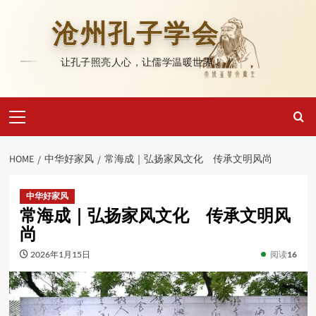
Skip
to
沧州孔子学会
content
让孔子照亮人心，让儒学温暖世界！
Primary
Menu
HOME
中华好家风
常海成｜弘扬家风文化 传承文明风尚
中华好家风
常海成｜弘扬家风文化 传承文明风
尚
2026年1月15日
阅读
16