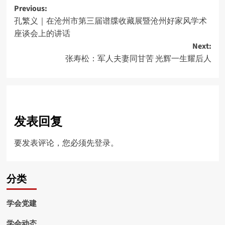
Post
Previous:
孔繁义｜在沧州市第三届谱牒收藏展暨沧州好家风学术
navigation
座谈会上的讲话
Next:
张寿松：军人夫妻同甘苦 光辉一生耀后人
发表回复
要发表评论，您必须先
登录
。
分类
学会党建
学会动态