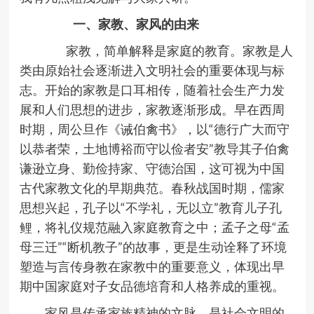
一、家教、家风的由来
家教，简单解释是家庭的教育。家教是人
类由原始社会逐渐进入文明社会的重要体现与标
志。开始的家教是口耳相传，随着社会生产力发
展和人们思想的进步，家教逐渐形成。早在西周
时期，周公旦作《诫伯禽书》，以“德行广大而守
以恭者荣，土地博裕而守以俭者安”教导其子伯禽
谦逊立身、勤俭持家、守德治国，这可视为中国
古代家教文化的早期典范。春秋战国时期，儒家
思想兴起，孔子以“不学礼，无以立”教育儿子孔
鲤，将礼仪规范融入家庭教育之中；孟子之母“孟
母三迁”“断机教子”的故事，更是生动诠释了环境
塑造与言传身教在家教中的重要意义，体现出早
期中国家庭对子女品德培育和人格养成的重视。
家风是传承家族精神的文脉，是社会文明的