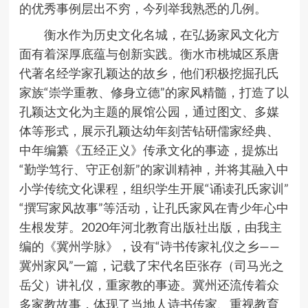
的优秀事例层出不穷，今列举我熟悉的几例。
衡水作为历史文化名城，在弘扬家风文化方
面有着深厚底蕴与创新实践。衡水市桃城区系唐
代著名经学家孔颖达的故乡，他们积极挖掘孔氏
家族“崇学重教、修身立德”的家风精髓，打造了以
孔颖达文化为主题的展馆公园，通过图文、多媒
体等形式，展示孔颖达幼年刻苦钻研儒家经典、
中年编纂《五经正义》传承文化的事迹，提炼出
“勤学笃行、守正创新”的家训精神，并将其融入中
小学传统文化课程，组织学生开展“诵读孔氏家训”
“撰写家风故事”等活动，让孔氏家风在青少年心中
生根发芽。2020年河北教育出版社出版，由我主
编的《冀州学脉》，设有“诗书传家礼仪之乡——
冀州家风”一篇，记载了宋代名臣张存（司马光之
岳父）讲礼仪，重家教的事迹。冀州还流传着众
多家教故事，体现了当地人诗书传家、重视教育