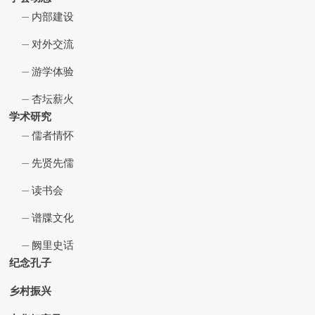
内部建设
对外交流
游学体验
杏坛薪火
学术研究
儒者情怀
先贤先儒
读书会
谱牒文化
阙里史话
纪念孔子
乡村振兴