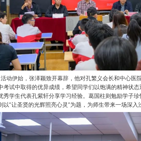
动伊始，张泽颖致开幕辞，他对孔繁义会长和中心医院
中考试中取得的优异成绩，希望同学们以饱满的精神状态
优秀学生代表孔紫轩分享学习经验。葛国柱则勉励学子珍
则以“让圣贤的光辉照亮心灵”为题，为师生带来一场深入