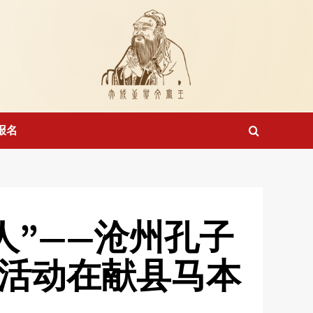
报名
人”——沧州孔子
园活动在献县马本