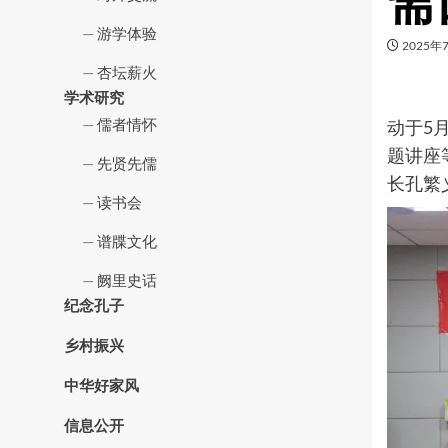
斋
游学体验
2025年
杏坛薪火
学术研究
为
儒者情怀
动于5
题讲座
先贤先儒
长孔繁
读书会
谱牒文化
阙里史话
纪念孔子
乡村振兴
中华好家风
信息公开