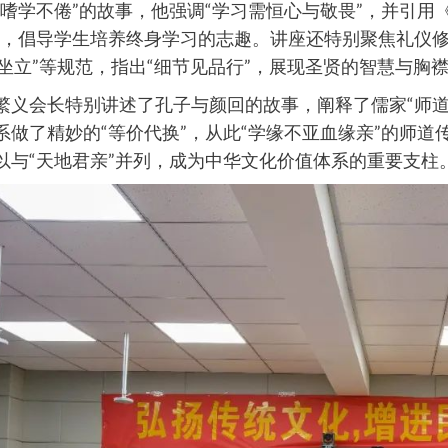
“嗜学不倦”的故事，他强调“学习需恒心与敬畏”，并引用
”，倡导学生培养终身学习的志趣。讲座还特别聚焦礼仪
”“坐立”等规范，指出“细节见品行”，展现圣贤的智慧与胸
繁义会长特别讲述了孔子与颜回的故事，阐释了儒家“师道
系做了精妙的“等价代换”，从此“学缘不亚血缘亲”的师
以与“天地君亲”并列，成为中华文化价值体系的重要支柱