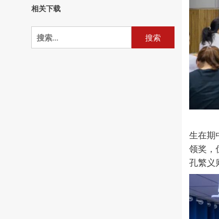
相关下载
搜
索：
活
生在期
领奖，
孔繁义