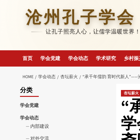
Skip
to
沧州孔子学会
content
让孔子照亮人心，让儒学温暖世界
首页
学会党建
学会动态
学术研究
乡村振
HOME
学会动态
杏坛薪火
“承千年儒韵 育时代新人”—
分类
杏坛薪火
“
学会党建
学
学会动态
内部建设
对外交流