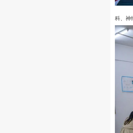
讲
科、神