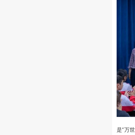
孔
是“万