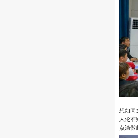
孔
想如同
人伦准
点滴做