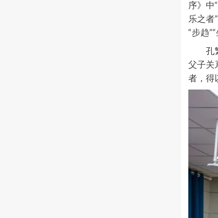
序
》中
乐之者
“步趋
孔
父子关
者，得