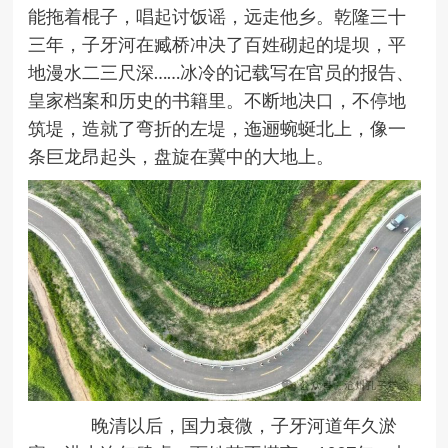
能拖着棍子，唱起讨饭谣，远走他乡。乾隆三十
三年，子牙河在臧桥冲决了百姓砌起的堤坝，平
地漫水二三尺深……冰冷的记载写在官员的报告、
皇家档案和历史的书籍里。不断地决口，不停地
筑堤，造就了弯折的左堤，迤逦蜿蜒北上，像一
条巨龙昂起头，盘旋在冀中的大地上。
晚清以后，国力衰微，子牙河道年久淤