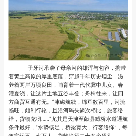
子牙河承袭了母亲河的雄浑与包容，携带
着黄土高原的厚重底蕴，穿越千年历史烟尘，滋
养着两岸万顷良田，哺育着一代代冀中儿女。春
灌夏浇，让这片土地五谷丰登；舟楫往来，让四
方商贸互通有无。
“津磁航线，绵亘数百里，河流
畅旺，颇利行轮，且沿河码头鳞次栉比，旅客络
绎，货物充牣……”尤其是天津至献县臧桥水道通航
条件最好，“水势畅足，桥梁宽大，行客络绎”，每
年客运五、七万人，货物途径二十多个码头。