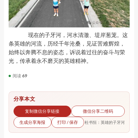
现在
的子牙河，河水清澈、堤岸葱茏。这
条英雄的河流，历经千年沧桑，见证苦难辉煌，
始终以奔腾不息的姿态，诉说着过往的奋斗与荣
光，传承着永不磨灭的英雄精神。
阅读
69
分享本文
复制微信分享链接
微信分享二维码
生成分享海报
打印 / 保存
杜书恒：英雄的子牙河