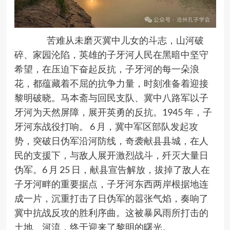
苦难从未磨灭冀中儿女的斗志，山河破
碎、家园沦陷，英雄的子牙河人民在黑暗中坚守
希望，在压迫下奋起反抗，子牙河的每一朵浪
花，都蕴藏着不屈的抗争力量，时刻准备着迎接
黎明破晓。马本斋与回民支队、
冀中八路军
以子
牙河为天然屏障，展开英勇的反抗。
1945 年，
子
牙河东战役
打响。 6 月，冀中军区部队发起攻
势，突破日伪军沿河防线，奇袭献县县城，在人
民的支援下，与敌人展开激烈战斗，歼灭大量日
伪军。6 月 25 日，献县宣告解放，拔掉了敌人在
子牙河畔的重要据点，子牙河东西两岸根据地连
成一片，沉重打击了日伪军的嚣张气焰，奏响了
冀中抗战反攻的胜利序曲。这被暴风雨所打击的
土地、河流，终于迎来了黎明的曙光。