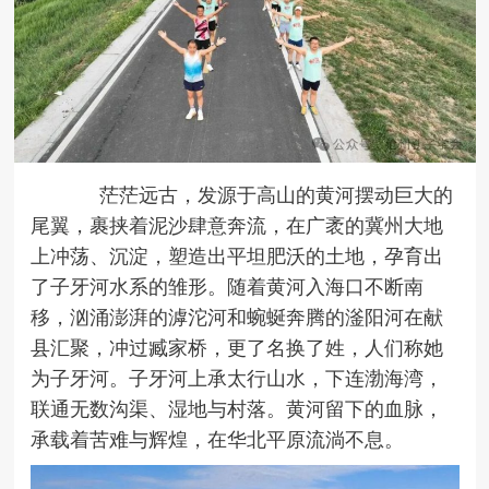
茫茫远古，发源于高山的黄河摆动巨大的
尾翼，
裹挟着泥沙肆意奔流，在广袤的冀州大地
上冲荡、沉淀，塑造出平坦肥沃的土地，孕育出
了子牙河水系的雏形。随着黄河入海口不断南
移，汹涌澎湃的滹沱河和蜿蜒奔腾的滏阳河在献
县汇聚，冲过
臧家桥
，更了名换了姓，人们称她
为子牙河。子牙河上承太行山水，下连渤海湾，
联通无数沟渠、湿地与村落。黄河留下的血脉，
承载着苦难与辉煌，在华北平原流淌不息。