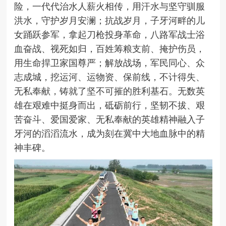
险，一代代治水人薪火相传，用汗水与坚守驯服
洪水，守护岁月安澜；抗战岁月，子牙河畔的儿
女踊跃参军，拿起刀枪投身革命，八路军战士浴
血奋战、视死如归，百姓筹粮支前、掩护伤员，
用生命捍卫家国尊严；解放战场，军民同心、众
志成城，挖运河、运物资、保前线，不计得失、
无私奉献，铸就了坚不可摧的胜利基石。
无数英
雄在艰难中挺身而出，砥砺前行，坚韧不拔、艰
苦奋斗、爱国爱家、无私奉献的英雄精神融入子
牙河的滔滔流水，成为刻在冀中大地血脉中的精
神丰碑。