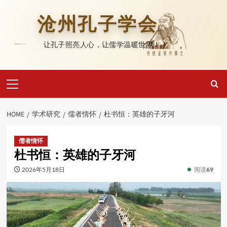
Skip
to
沧州孔子学会
content
让孔子照亮人心，让儒学温暖世界！
Primary
Menu
HOME
学术研究
儒者情怀
杜书恒：英雄的子牙河
儒者情怀
杜书恒：英雄的子牙河
2026年5月18日
阅读
69