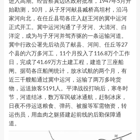
进入高潮。经晋察冀边区政府批准，1947年5月开
始勘测，10月，从子牙河献县臧桥高坦村，沿冯
家河向北，在任丘县苟各庄入赵王河的
冀中运河
正式开工。冀中运河沟通了子牙河、大清河、白
洋淀，成为与子牙河并驾齐驱的一条运输河道。
冀中行政公署先后动员了献县、河间、任丘等27
个县的六万多河工，11个月投入了116.8万个工作
日，完成了41.69万方土建工程，建造了三座船
闸。据苟各庄船闸统计，放水试航的两个月，有
近三千艘船通过冀中运河，运输了两万多吨货
物，运送旅客5191人。平津战役打响后，寒冬时
节，河道结冰，数万军民破冰通航，赶制冰床，
日夜不停运送粮食、弹药、被服等军需物资，转
运伤员，用血肉之躯搭建起前线的后勤保障通
道。