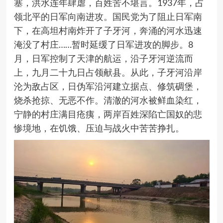
塞，洪水连年肆虐，百姓苦不堪言。
1937年，占
领北平的日军向南进攻。国民党为了阻止日军南
下，在
高坦村
南炸开了子牙河，奔涌的河水迅速
淹没了村庄……暂时延缓了日军进攻的脚步。8
月，日军控制了天津的航运，沿子牙河逆流而
上，九月二十九日占领献县。从此，子牙河沿岸
沦为敌占区，日伪军沿河建立据点、修筑碉堡，
烧杀抢掠、无恶不作。清澈的河水被鲜血染红，
宁静的村庄满目疮痍，两岸百姓深陷亡国奴的悲
惨境地，在饥饿、压迫与战火中苦苦挣扎。