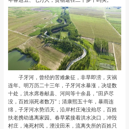
子牙河，曾经的苦难象征，非旱即涝，灾祸
连年。明万历二十三年，子牙河水暴涨，决堤数
十处，洪水席卷献县、河间等十余县，“田庐尽
没，百姓溺死者数万”；清康熙五十年，暴雨连
绵，子牙河水势滔天，沿岸村庄淹没殆尽，百姓
扶老携幼逃离家园。春旱紧接着洪水决口，冲毁
村庄，淹死村民，湮没田禾，流离失所的百姓只