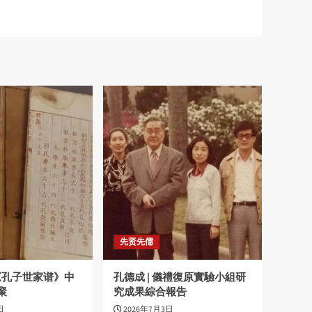
先贤先儒
|《孔子世家谱》中
孔德成 | 儀禮復原實驗小組研
聚
究成果綜合報告
日
2026年7月3日