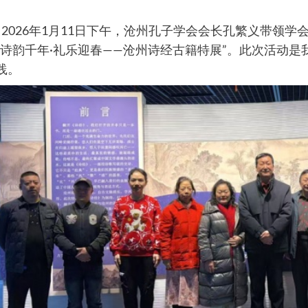
026年1月11日下午，沧州孔子学会会长孔繁义带领学
“诗韵千年·礼乐迎春——沧州诗经古籍特展”。此次活动
践。