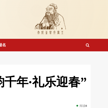
报名
千年·礼乐迎春”
阅读
8