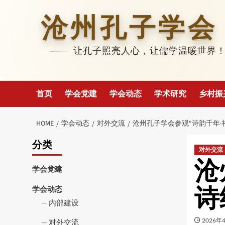
Skip
to
沧州孔子学会
content
让孔子照亮人心，让儒学温暖世界
首页
学会党建
学会动态
学术研究
乡村振
HOME
学会动态
对外交流
沧州孔子学会参观“诗韵千年·
分类
对外交流
沧
学会党建
诗
学会动态
内部建设
2026年
对外交流