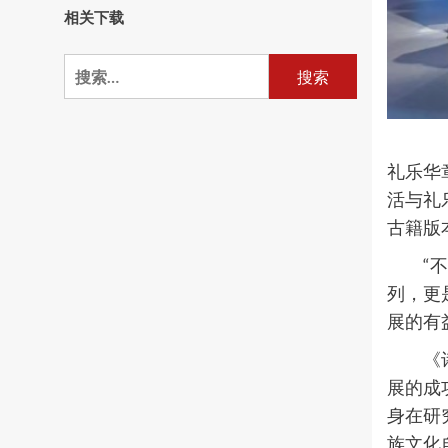
相关下载
搜
索：
礼乐华
活与礼
古籍版
“
列，更
展的有
《
展的成
身在研
族文化