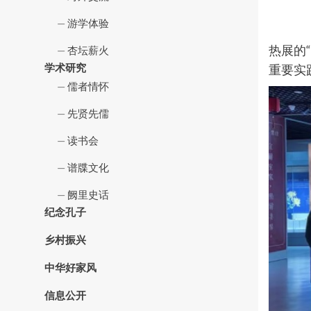
游学体验
2
热展的
杏坛薪火
学术研究
重要实
儒者情怀
先贤先儒
读书会
谱牒文化
阙里史话
纪念孔子
乡村振兴
中华好家风
信息公开