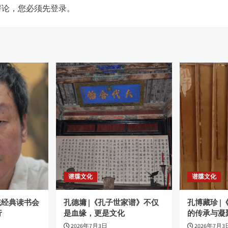
评论，您必须先
登录
。
谱牒文化
谱牒文化
统经典读书会
孔德墉 |《孔子世家谱》不仅
孔博藏珍 
行
是血缘，更是文化
的传承与凝
2026年7月3日
2026年7月3