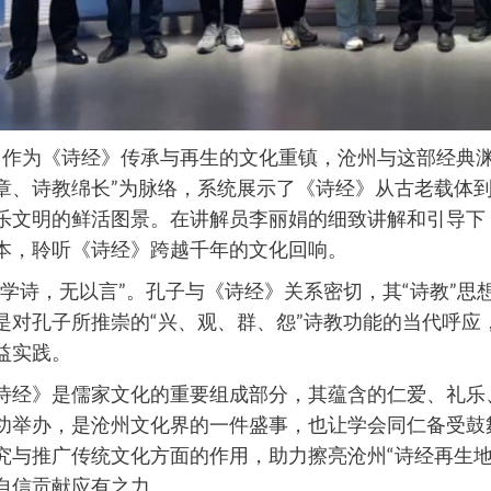
作为
《诗经》
传承与再生的文化重镇，沧州与这部经典渊
章、诗教绵长”为脉络，系统展示了《诗经》从古老载体
乐文明的鲜活图景。在讲解员李丽娟的细致讲解和引导下
本，聆听《诗经》跨越千年的文化回响。
不学诗，无以言”。孔子与《诗经》关系密切，其“诗教”
是对孔子所推崇的“兴、观、群、怨”诗教功能的当代呼应
益实践。
诗经》是儒家文化的重要组成部分，其蕴含的仁爱、礼乐
功举办，是沧州文化界的一件盛事，也让学会同仁备受鼓
究与推广传统文化方面的作用，助力擦亮沧州“诗经再生地
自信贡献应有之力。