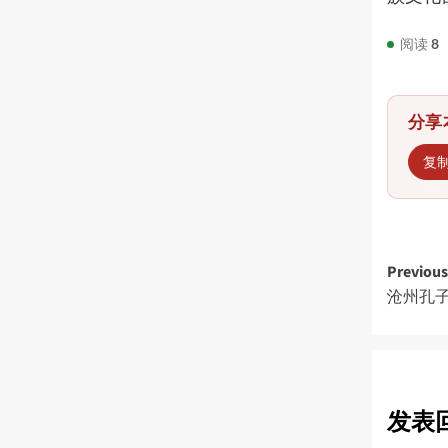
阅读
8
分享
复
Post
Previous
沧州孔
navi
发表