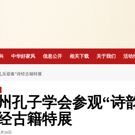
！
兴
中华好家风
信息公开
相关下载
关于我们
活动
礼乐迎春”诗经古籍特展
州孔子学会参观“诗韵
经古籍特展
4月16日