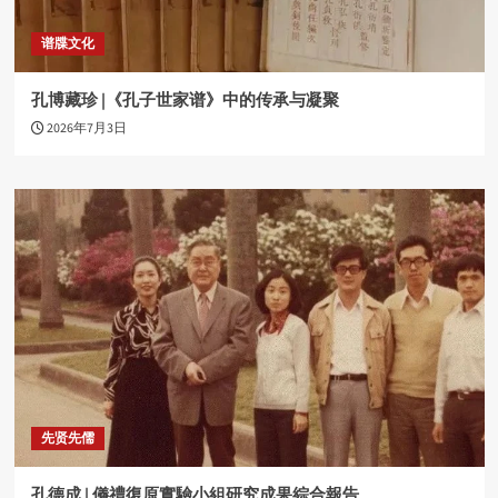
谱牒文化
孔博藏珍 |《孔子世家谱》中的传承与凝聚
2026年7月3日
先贤先儒
孔德成 | 儀禮復原實驗小組研究成果綜合報告