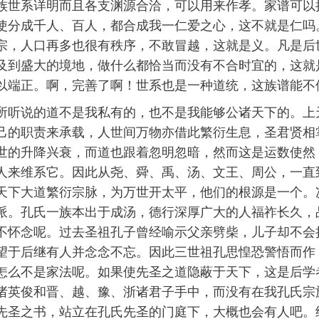
族世系详明而且各支渊源合洽，可以用来作孝。家谱可以
使分成千人、百人，都合成我一仁爱之心，这不就是仁吗
宗，人口再多也很有秩序，不敢冒越，这就是义。凡是后
及到盛大的境地，做什么都恰当而没有不合时宜的，这就
以端正。啊，完善了啊！世系也是一种道统，这族谱能不
所听说的道不是我私有的，也不是我能够公诸天下的。上
己的职责来承载，人世间万物亦借此繁衍生息，圣君贤相
世的升降兴衰，而道也跟着忽明忽暗，然而这是运数使然
人来维系它。因此从尧、舜、禹、汤、文王、周公，一直
天下大道繁衍宗脉，为万世开太平，他们的根源是一个。
派。孔氏一族本出于成汤，德行深厚广大的人福祚长久，
不怀念呢。过去圣祖孔子曾经喻示父亲劈柴，儿子却不会
望于后继有人并念念不忘。因此三世祖孔思惶恐警悟而作
怎么不是家法呢。如果使先圣之道隐蔽于天下，这是后学
诸英俊和晋、越、豫、浙诸君子手中，而没有在我孔氏宗
先圣之书，站立在孔氏先圣的门庭下，大概也会有人吧。