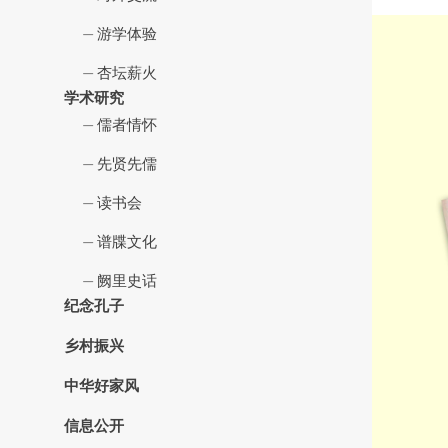
游学体验
杏坛薪火
学术研究
儒者情怀
先贤先儒
读书会
谱牒文化
阙里史话
纪念孔子
乡村振兴
中华好家风
信息公开