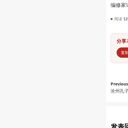
编修家
阅读
12
分享
复
Post
Previous
沧州孔
navi
发表