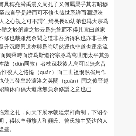
篇具稱堯舜禹湯文周孔子又何屬屬乎其若昭穆
容曰至哉言乎是譜而可不修也哉世系詳而淵源浹
一人之心視之可不謂仁焉長長幼幼弟也爲大宗爲
心體之於躬逹之於云爲無施而不得其宜曰道家
不修也哉雖然余聞之道非吾所得私也亦非吾所
疑升沉廢興道亦與爲晦明然運也非道也運當流
暦而興乘時而濟爲斯道衍宗脉爲萬世開太平其源
㪟（dūn同敦）者枝茂我後人烏可以無念昔
姑惟後人之惓惓（quán）而三世祖惕然省用作
使其發皇於濂洛之英關（guān）閩之俊晋越
紹前休而倡大道庶無負余修譜之意也已
临雍之礼，向天下展示朝廷崇拜尚制，下诏令
明，得以率领族人和颜氏、曾氏族中贤达的人
隆盛。