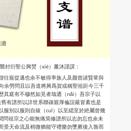
襲封衍聖公興爕（xiè）薰沐謹譔：
偕往寵從邁也余不敏得率族人及颜曾諸賢辈與
咸向余勞問且以吾道將興爲賀或稱聖祖距今三千
其庭有不穆然如見者哉迺（nǎi）吾宗子以
成績顧族舊有譜所以詳世系聯疎親厚倫誼嚴冒紊也是
服别以服則自縗（cuī）以至緦至於絶屬曾幾
相聞問祖宗之心能無痛焉修譜所以志勿忘也余未
而受天命流及稍微猶能守禮樂勿墜厥後入魯而