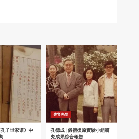
先贤先儒
|《孔子世家谱》中
孔德成 | 儀禮復原實驗小組研
聚
究成果綜合報告