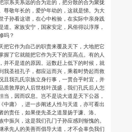
把宗系关系远的合为近的，把分散的合为聚拢
。尊敬年长的，爱护年幼的，这就是悌。为大
世子孙看这谱，在心中检验，在实际中亲身践
是道。家族安宁，国家安定，风俗得以淳厚，
修吗？
天把它作为自己的职责来覆及天下，大地把它
掌握了它就能把它作为天下的至高点。有的人
，并不是道的原因。运数赶上低下的时候，就
到我圣祖孔子，都应运而兴，乘着时势起而救
况且我孔氏宗族立身行事，一贯合乎时宜，并
品质敦厚的人后世枝叶茂盛，我们孔氏后人怎
担当，因而叹息。岂不是说大道是天下公器，
《中庸》，进一步阐述人性与天道，亦可看出
者的责任，如果使先圣之道显扬于濂、洛、
族中振兴，这是我们孔门子孙应感到惭愧的。
继承先人的美善而倡导大道，才不会辜负我们