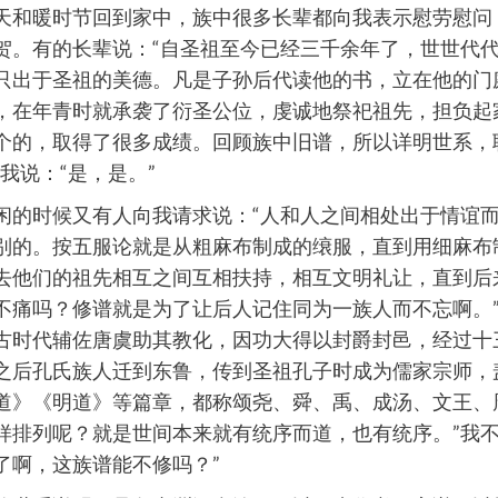
天和暖时节回到家中，族中很多长辈都向我表示慰劳慰问
贺。有的长辈说：“自圣祖至今已经三千余年了，世世代
只出于圣祖的美德。凡是子孙后代读他的书，立在他的门
，在年青时就承袭了衍圣公位，虔诚地祭祀祖先，担负起
个的，取得了很多成绩。回顾族中旧谱，所以详明世系，
”我说：“是，是。”
闲的时候又有人向我请求说：“人和人之间相处出于情谊
别的。按五服论就是从粗麻布制成的缞服，直到用细麻布
去他们的祖先相互之间互相扶持，相互文明礼让，直到后
不痛吗？修谱就是为了让后人记住同为一族人而不忘啊。”
古时代辅佐唐虞助其教化，因功大得以封爵封邑，经过十
之后孔氏族人迁到东鲁，传到圣祖孔子时成为儒家宗师，
道》《明道》等篇章，都称颂尧、舜、禹、成汤、文王、
样排列呢？就是世间本来就有统序而道，也有统序。”我不
了啊，这族谱能不修吗？”