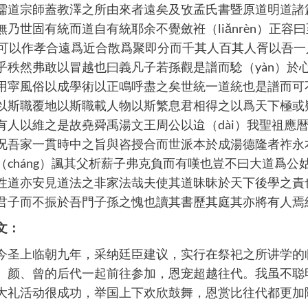
儒道宗師蓋教澤之所由來者遠矣及攷孟氏書暨原道明道諸
無乃世固有統而道自有統耶余不覺斂袵（liǎnrèn）正
ā）可以作孝合遠爲近合散爲聚即分而千其人百其人胥以吾
乎秩然弗敢以冒越也曰義凡子若孫觀是譜而騐（yàn）於
用寜風俗以成學術以正鳴呼盡之矣世統一道統也是譜而可
以斯職覆地以斯職載人物以斯繁息君相得之以爲天下極或
有人以維之是故堯舜禹湯文王周公以迨（dài）我聖祖應
况吾家一貫時中之旨與咨授合而世派本於成湯德隆者祚永本
（cháng）諷其父析薪子弗克負而有嘆也豈不曰大道爲公
性道亦安見道法之非家法哉夫使其道昧昧於天下後學之責也
君子而不振於吾門子孫之愧也讀其書歷其庭其亦將有人焉
文：
今圣上临朝九年，采纳廷臣建议，实行在祭祀之所讲学的
、颜、曾的后代一起前往参加，恩宠超越往代。我虽不聪
大礼活动很成功，举国上下欢欣鼓舞，恩赏比往代都更加