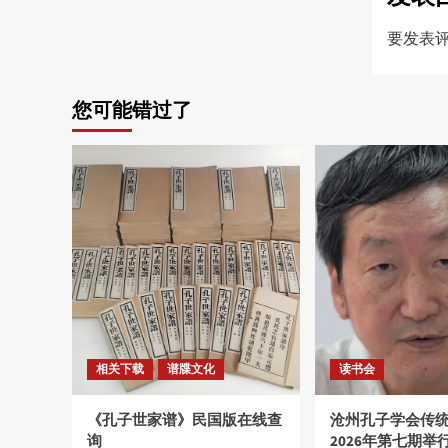
要发表
您可能错过了
相关下载
谱牒文化
读书会
《孔子世家谱》民国版在线查
沧州孔子学会传
询
2026年第七期举