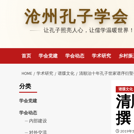
Skip
to
沧州孔子学会
content
让孔子照亮人心，让儒学温暖世界
首页
学会党建
学会动态
学术研究
乡村振
HOME
学术研究
谱牒文化
清順治十年孔子世家谱序衍聖
分类
谱牒文化
清
学会党建
撰
学会动态
内部建设
2019年
对外交流