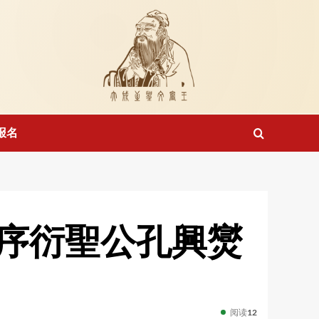
报名
序衍聖公孔興爕
阅读
12