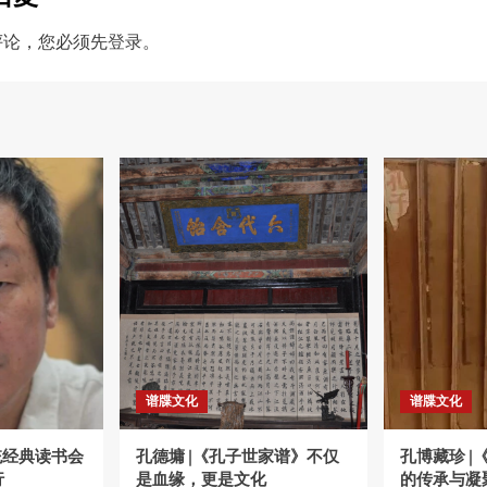
评论，您必须先
登录
。
谱牒文化
谱牒文化
统经典读书会
孔德墉 |《孔子世家谱》不仅
孔博藏珍 
行
是血缘，更是文化
的传承与凝