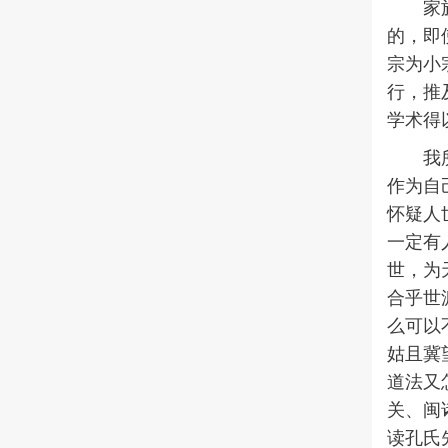
家
的，即
宗为小
行，推
学术得
我
作为自
怀疑人
一定有
世，为
合乎世
么可以
姑且冀
道法又
关、闽
读孔氏