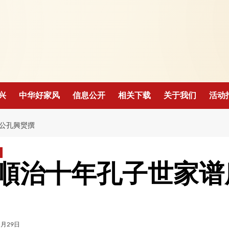
！
兴
中华好家风
信息公开
相关下载
关于我们
活动
公孔興爕撰
順治十年孔子世家谱
5月29日