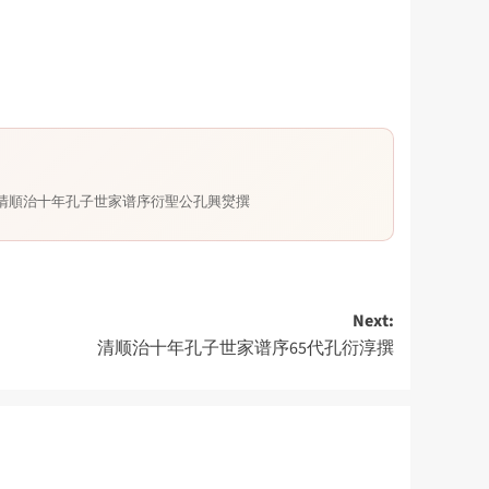
清順治十年孔子世家谱序衍聖公孔興爕撰
Next:
清顺治十年孔子世家谱序65代孔衍淳撰