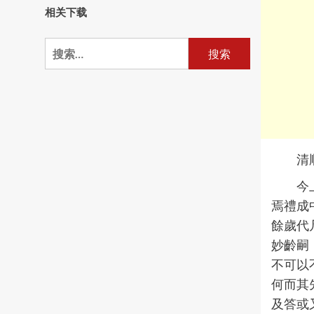
相关下载
搜
索：
清
今
焉禮成
餘歲代
妙齡嗣（
不可以
何而其
及答或