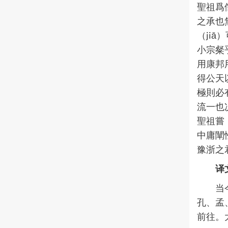
聖祖爲
之承也
（ji
小宗粲
用康邦
得公天
極則必
流一也
聖祖嘗
中庸闡
豫浙之
译
当
孔、孟
前往。