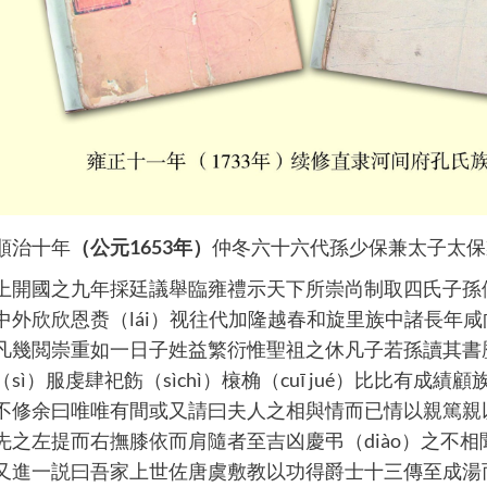
順治十年
（公元
1653
年）
仲冬六十六代孫少保兼太子太保
上開國之九年採廷議舉臨雍禮示天下所崇尚制取四氏子孫
中外欣欣恩赉（lái）视往代加隆越春和旋里族中諸長年
凡幾閲崇重如一日子姓益繁衍惟聖祖之休凡子若孫讀其書歴
sì）服虔肆祀飭（sìchì）榱桷（cuī jué）比比有
不修余曰唯唯有間或又請曰夫人之相與情而已情以親篤親以
先之左提而右撫膝依而肩隨者至吉凶慶弔（diào）之不
又進一説曰吾家上世佐唐虞敷教以功得爵士十三傳至成湯