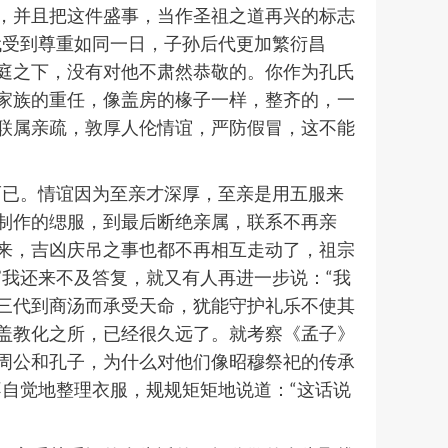
，并且把这件盛事，当作圣祖之道再兴的标志
代受到尊重如同一日，子孙后代更加繁衍昌
庭之下，没有对他不肃然恭敬的。你作为孔氏
家族的重任，像盖房的椽子一样，整齐的，一
联属亲疏，敦厚人伦情谊，严防假冒，这不能
而已。情谊因为至亲才深厚，至亲是用五服来
制作的缌服，到最后断绝亲属，联系不再亲
来，吉凶庆吊之事也都不再相互走动了，祖宗
我还来不及答复，就又有人再进一步说：“我
三代到商汤而承受天命，犹能守护礼乐不使其
盖教化之所，已经很久远了。就考察《孟子》
周公和孔子，为什么对他们像昭穆祭祀的传承
自觉地整理衣服，规规矩矩地说道：“这话说