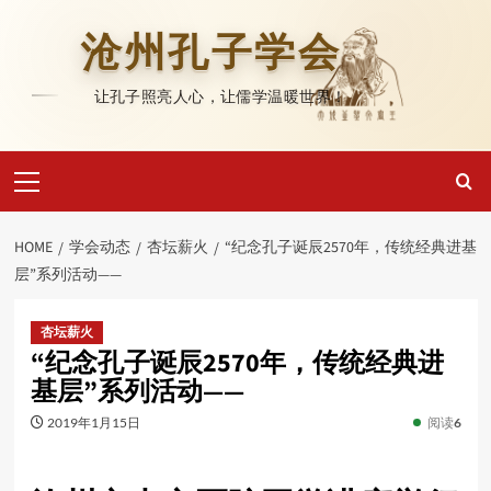
Skip
to
沧州孔子学会
content
让孔子照亮人心，让儒学温暖世界！
Primary
Menu
HOME
学会动态
杏坛薪火
“纪念孔子诞辰2570年，传统经典进基
层”系列活动——
杏坛薪火
“纪念孔子诞辰2570年，传统经典进
基层”系列活动——
2019年1月15日
阅读
6