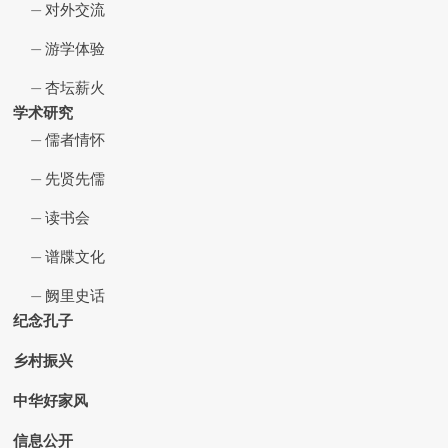
对外交流
游学体验
杏坛薪火
学术研究
儒者情怀
先贤先儒
读书会
谱牒文化
阙里史话
纪念孔子
乡村振兴
中华好家风
信息公开