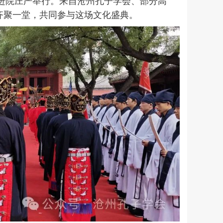
二进院庄严举行。来自沧州孔子学会、部分高
齐聚一堂，共同参与这场文化盛典。