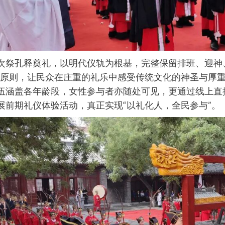
次祭孔释奠礼，以明代仪轨为根基，完整保留排班、迎神
的原则，让民众在庄重的礼乐中感受传统文化的神圣与厚
伍涵盖各年龄段，女性参与者亦随处可见，更通过线上直
展前期礼仪体验活动，真正实现“以礼化人，全民参与”。