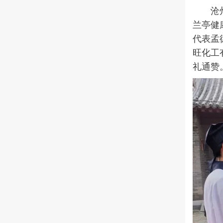
沧
兰亭健
代表孟
旺化工
礼通赞