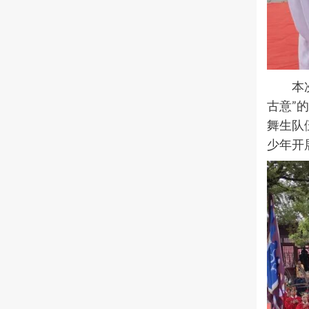
本
古意”
舞生队
少年开