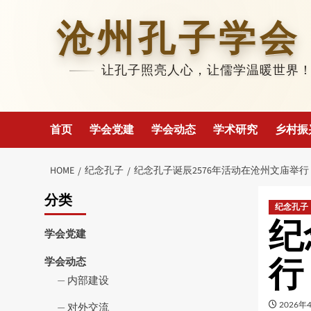
Skip
to
沧州孔子学会
content
让孔子照亮人心，让儒学温暖世界
首页
学会党建
学会动态
学术研究
乡村振
HOME
纪念孔子
纪念孔子诞辰2576年活动在沧州文庙举行
分类
纪念孔子
纪
学会党建
行
学会动态
内部建设
2026年
对外交流