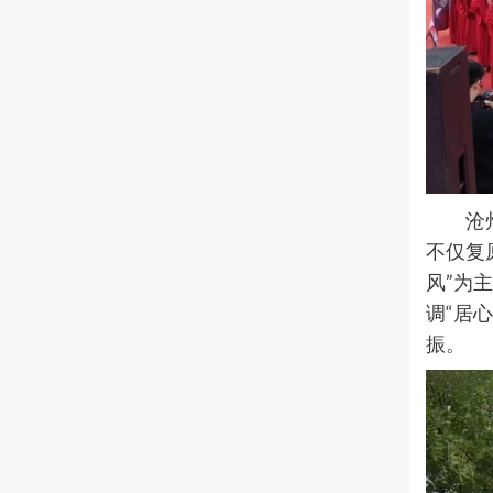
沧
不仅复
风”为
调“居
振。