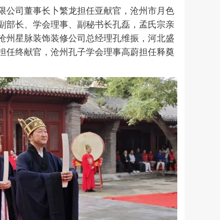
限公司董事长卜繁龙担任亚献官，沧州市月色
副部长、
学会理事、副秘书长
孔磊，孟氏宗亲
沧州星脉装饰装修公司总经理孔维振，河北盛
担任终献官，沧州孔子学会理事高蔚担任释奠