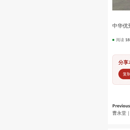
未
中华优
阅读
18
分享
复
Post
Previous
曹永堂｜
navi