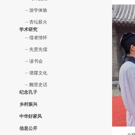
游学体验
杏坛薪火
学术研究
儒者情怀
先贤先儒
读书会
谱牒文化
阙里史话
纪念孔子
乡村振兴
中华好家风
信息公开