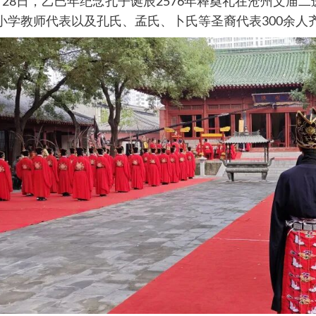
月28日，乙巳年纪念孔子诞辰2576年释奠礼在沧州文庙
小学教师代表以及孔氏、孟氏、卜氏等圣裔代表300余人