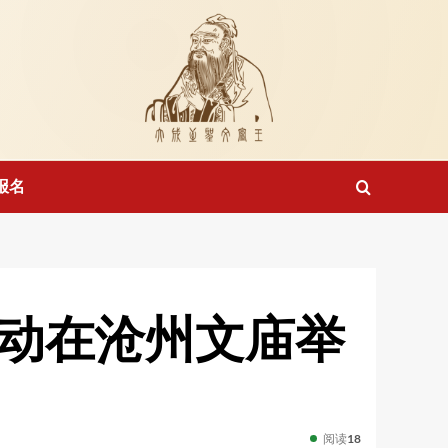
报名
活动在沧州文庙举
阅读
18