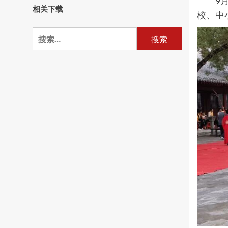
9
相关下载
校、中
搜
索：