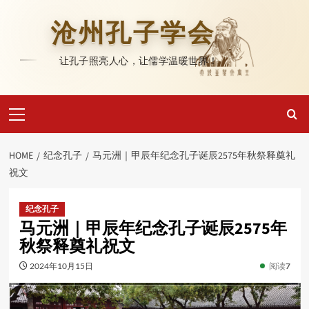
Skip
to
沧州孔子学会
content
让孔子照亮人心，让儒学温暖世界！
Primary
Menu
HOME
纪念孔子
马元洲｜甲辰年纪念孔子诞辰2575年秋祭释奠礼
祝文
纪念孔子
马元洲｜甲辰年纪念孔子诞辰2575年
秋祭释奠礼祝文
2024年10月15日
阅读
7