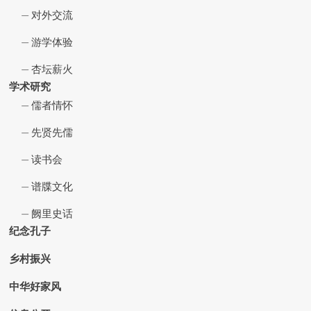
对外交流
游学体验
杏坛薪火
学术研究
儒者情怀
先贤先儒
读书会
谱牒文化
阙里史话
纪念孔子
乡村振兴
中华好家风