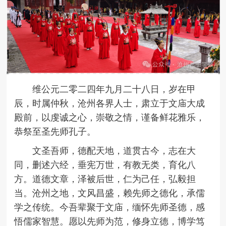
维公元二零二四年九月二十八日，岁在甲
辰，时属仲秋，沧州各界人士，肃立于文庙大成
殿前，以虔诚之心，崇敬之情，谨备鲜花雅乐，
恭祭至圣先师孔子。
文圣吾师，德配天地，道贯古今，志在大
同，删述六经，垂宪万世，有教无类，育化八
方。道德文章，泽被后世，仁为己任，弘毅担
当。沧州之地，文风昌盛，赖先师之德化，承儒
学之传统。今吾辈聚于文庙，缅怀先师圣德，感
悟儒家智慧。愿以先师为范，修身立德，博学笃