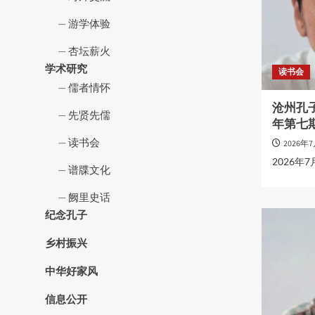
游学体验
杏坛薪火
学术研究
读书会
儒者情怀
沧州孔子
先贤先儒
年第七
读书会
2026年
2026年
谱牒文化
阙里史话
纪念孔子
乡村振兴
中华好家风
信息公开