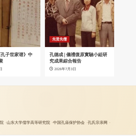
先贤先儒
|《孔子世家谱》中
孔德成 | 儀禮復原實驗小組研
聚
究成果綜合報告
日
2026年7月3日
院
山东大学儒学高等研究院
中国孔庙保护协会
孔氏宗亲网