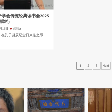
学会传统经典读书会2025
期举行
4月16日
阅读
2
日，在孔子诞辰纪念日来临之际，
文
2
3
Next
1
章
分
页