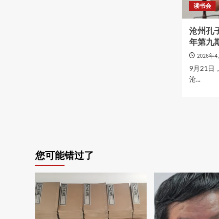
读书会
沧州孔子
年第九
2026年
9月21
沧...
您可能错过了