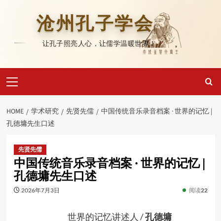
Skip
to
沧州孔子学会
content
让孔子照亮人心，让儒学温暖世界！
Primary
Menu
HOME
学术研究
先贤先儒
中国传统音乐录音档案 · 世界的记忆 |
孔德墉先生口述
先贤先儒
中国传统音乐录音档案 · 世界的记忆 |
孔德墉先生口述
2026年7月3日
阅读
22
世界的记忆讲述人 /
孔德墉