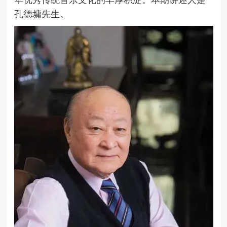
孔德墉先生。