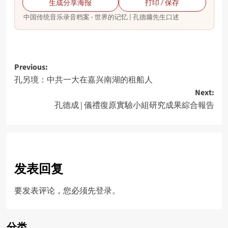
生成分享海报
打印 / 保存
中国传统音乐录音档案 · 世界的记忆 | 孔德墉先生口述
Post
Previous:
孔另境：中共一大在嘉兴南湖的租船人
navigation
Next:
孔德成 | 儀禮復原實驗小組研究成果綜合報告
发表回复
要发表评论，您必须先
登录
。
分类