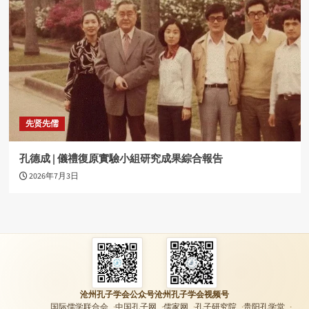
先贤先儒
孔德成 | 儀禮復原實驗小組研究成果綜合報告
2026年7月3日
沧州孔子学会公众号
沧州孔子学会视频号
国际儒学联合会
中国孔子网
儒家网
孔子研究院
贵阳孔学堂