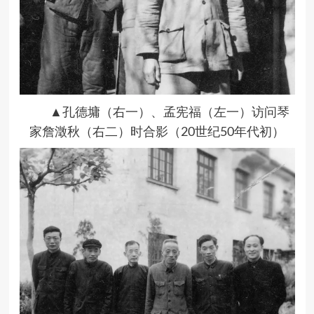
▲孔德墉（右一）、孟宪福（左一）访问琴
家詹澂秋（右二）时合影（20世纪50年代初）