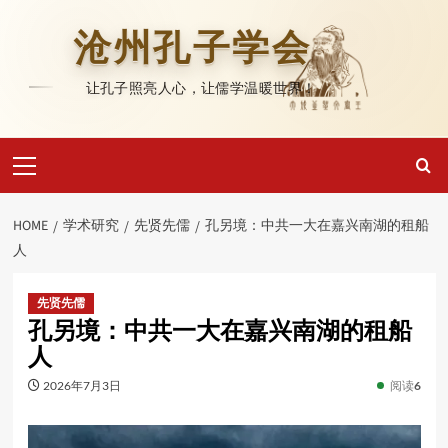
Skip
to
沧州孔子学会
content
让孔子照亮人心，让儒学温暖世界！
Primary
Menu
HOME
学术研究
先贤先儒
孔另境：中共一大在嘉兴南湖的租船
人
先贤先儒
孔另境：中共一大在嘉兴南湖的租船
人
2026年7月3日
阅读
6