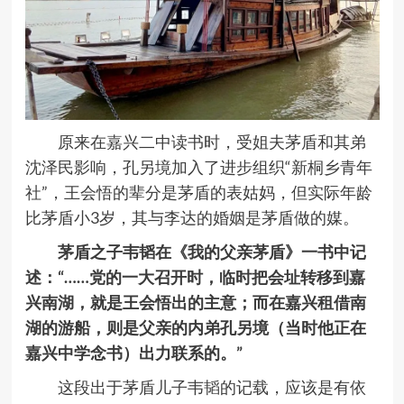
原来在嘉兴二中读书时，受姐夫茅盾和其弟
沈泽民影响，孔另境加入了进步组织“新桐乡青年
社”，王会悟的辈分是茅盾的表姑妈，但实际年龄
比茅盾小3岁，其与李达的婚姻是茅盾做的媒。
茅盾之子韦韬在《我的父亲茅盾》一书中记
述：“……党的一大召开时，临时把会址转移到嘉
兴南湖，就是王会悟出的主意；而在嘉兴租借南
湖的游船，则是父亲的内弟孔另境（当时他正在
嘉兴中学念书）出力联系的。”
这段出于茅盾儿子韦韬的记载，应该是有依