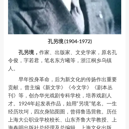
孔另境 (1904-1972)
孔另境，
作家、出版家、文史学家，原名孔
令俊，字若君，笔名东方曦等，浙江桐乡乌镇
人。
早年投身革命，后为新文化的传扬作出重要
贡献， 曾主编《新文学》《今文学》《剧本丛
刊》等，创办华光戏剧专科学校，培养戏剧人
才。1924年起发表作品，始用“另境”笔名。一生
经历坎坷，四次身陷囹圄，曾得鲁迅营救。历任
上海大公职业学校校长、山东齐鲁大学教授、上
海春明出版社总经理及总编辑。上海文化出版