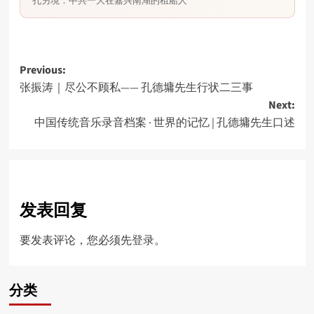
孔另境：中共一大在嘉兴南湖的租船人
Post
Previous:
张振涛｜尽公不顾私—— 孔德墉先生行状二三事
navigation
Next:
中国传统音乐录音档案 · 世界的记忆 | 孔德墉先生口述
发表回复
要发表评论，您必须先
登录
。
分类