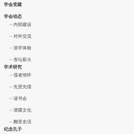
学会党建
学会动态
内部建设
对外交流
游学体验
杏坛薪火
学术研究
儒者情怀
先贤先儒
读书会
谱牒文化
阙里史话
纪念孔子