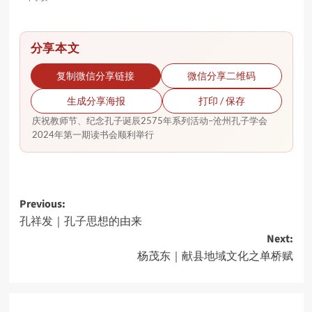
分享本文
复制微信分享链接
微信分享二维码
生成分享海报
打印 / 保存
庆祝教师节、纪念孔子诞辰2575年系列活动–沧州孔子学会
2024年第一期读书会顺利举行
Post
Previous:
孔祥发｜孔子思想的由来
navigation
Next:
杨茂东｜献县地域文化之单桥赋