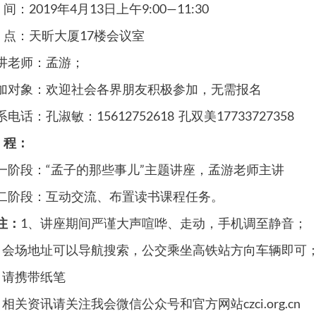
间：2019年4月13日上午9:00—11:30
 点：天昕大厦17楼会议室
讲老师：孟游；
加对象：欢迎社会各界朋友积极参加，无需报名
电话：孔淑敏：15612752618 孔双美17733727358
 程：
一阶段：“孟子的那些事儿”主题讲座，孟游老师主讲
二阶段：互动交流、布置读书课程任务。
注：
1、讲座期间严谨大声喧哗、走动，手机调至静音；
、会场地址可以导航搜索，公交乘坐高铁站方向车辆即可
、请携带纸笔
、相关资讯请关注我会微信公众号和官方网站czci.org.cn