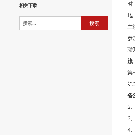
时 
相关下载
地
搜
主
索：
参
联系
流
第
第
备
2
3
4