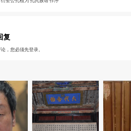
衍聖公孔植为 孔氏族谱 作序
gation
回复
评论，您必须先
登录
。