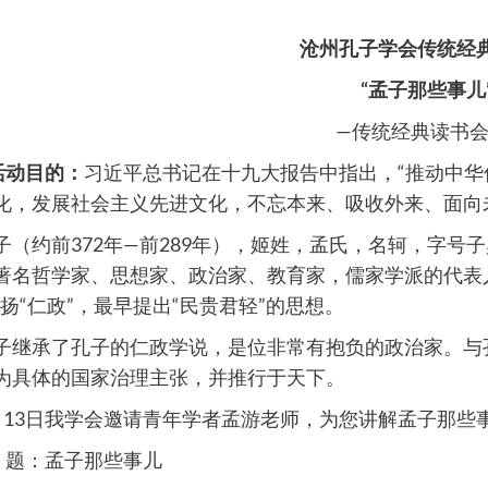
沧州孔子学会传统经
“孟子那些事儿
—传统经典读书会
活动目的：
习近平总书记在十九大报告中指出，“推动中
化，发展社会主义先进文化，不忘本来、吸收外来、面向
子（约前372年—前289年），姬姓，孟氏，名轲，字
著名哲学家、思想家、政治家、教育家，儒家学派的代表
宣扬“仁政”，最早提出“民贵君轻”的思想。
子继承了孔子的仁政学说，是位非常有抱负的政治家。与
为具体的国家治理主张，并推行于天下。
月13日我学会邀请青年学者孟游老师，为您讲解孟子那些
 题：孟子那些事儿