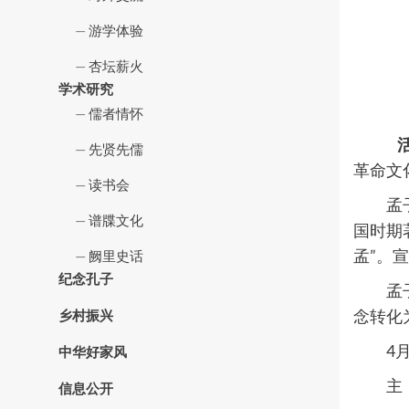
游学体验
杏坛薪火
学术研究
儒者情怀
先贤先儒
革命文
读书会
孟
谱牒文化
国时期
孟”。
阙里史话
纪念孔子
孟
念转化
乡村振兴
4
中华好家风
主
信息公开