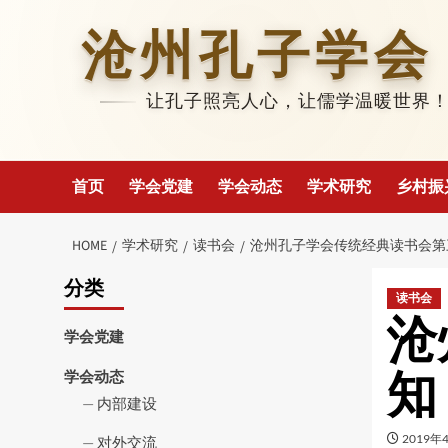
Skip
to
沧州孔子学会
content
让孔子照亮人心，让儒学温暖世界
首页
学会党建
学会动态
学术研究
乡村振
HOME
学术研究
读书会
沧州孔子学会传统经典读书会第
分类
读书会
沧
学会党建
知
学会动态
内部建设
2019年
对外交流