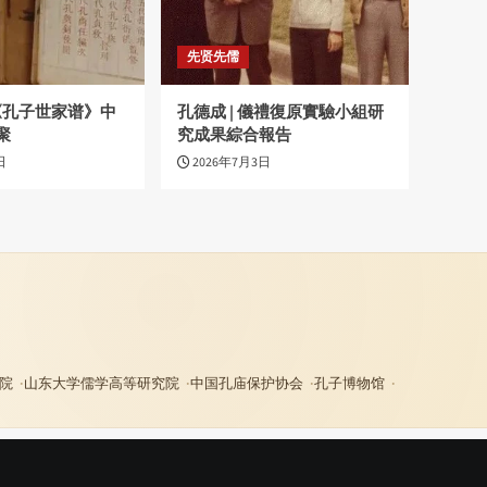
先贤先儒
|《孔子世家谱》中
孔德成 | 儀禮復原實驗小組研
聚
究成果綜合報告
日
2026年7月3日
院
山东大学儒学高等研究院
中国孔庙保护协会
孔子博物馆