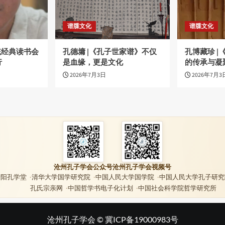
谱牒文化
谱牒文化
统经典读书会
孔德墉 |《孔子世家谱》不仅
孔博藏珍 
行
是血缘，更是文化
的传承与凝
2026年7月3日
2026年7月3
沧州孔子学会公众号
沧州孔子学会视频号
贵阳孔学堂
清华大学国学研究院
中国人民大学国学院
中国人民大学孔子研究
孔氏宗亲网
中国哲学书电子化计划
中国社会科学院哲学研究所
沧州孔子学会 ©
冀ICP备19000983号