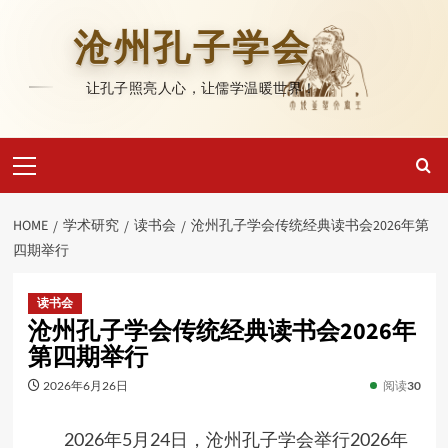
Skip
to
沧州孔子学会
content
让孔子照亮人心，让儒学温暖世界！
Primary
Menu
HOME
学术研究
读书会
沧州孔子学会传统经典读书会2026年第
四期举行
读书会
沧州孔子学会传统经典读书会2026年
第四期举行
2026年6月26日
阅读
30
2026
年
5
月
24
日，沧州孔子学会举行
2026
年