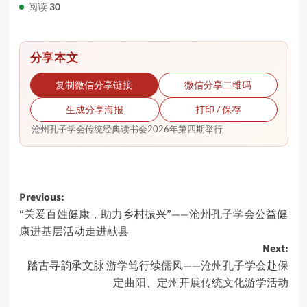
阅读
30
分享本文
复制微信分享链接
微信分享二维码
生成分享海报
打印 / 保存
沧州孔子学会传统经典读书会2026年第四期举行
Post
Previous:
“关爱百姓健康，助力乡村振兴”——沧州孔子学会公益健
navigation
康进基层活动走进献县
Next:
踏古寻韵承文脉 游学笃行续儒风——沧州孔子学会赴保
定曲阳、定州开展传统文化游学活动