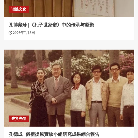
谱牒文化
孔博藏珍 |《孔子世家谱》中的传承与凝聚
2026年7月3日
先贤先儒
孔德成 | 儀禮復原實驗小組研究成果綜合報告