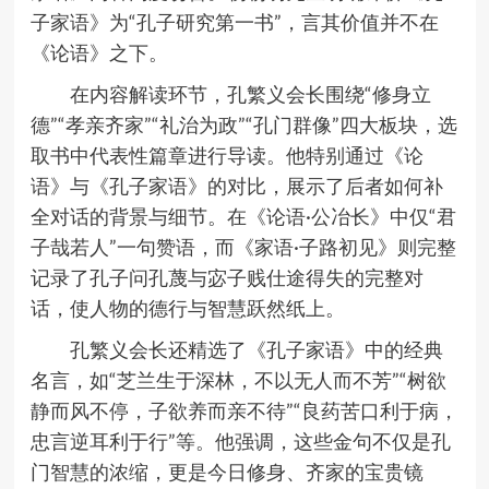
子家语》为“孔子研究第一书
”
，言其价值并不在
《论语》之下。
在内容解读环节，孔繁义会长围绕
“
修身立
德
”“
孝亲齐家
”“
礼治为政
”“
孔门群像
”
四大板块，选
取书中代表性篇章进行导读。他特别通过《论
语》与《孔子家语》的对比，展示了后者如何补
全对话的背景与细节。在《论语
·
公冶长》中仅
“
君
子哉若人
”
一句赞语，而《家语
·
子路初见》则完整
记录了孔子问孔蔑与宓子贱仕途得失的完整对
话，使人物的德行与智慧跃然纸上。
孔繁义会长还精选了《孔子家语》中的经典
名言，如
“
芝兰生于深林，不以无人而不芳
”“
树欲
静而风不停，子欲养而亲不待
”“
良药苦口利于病，
忠言逆耳利于行
”
等。他强调，这些金句不仅是孔
门智慧的浓缩，更是今日修身、齐家的宝贵镜