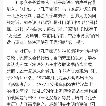
孔繁义会长首先从《孔子家语》的成书背景
切入。他指出，《孔子家语》与《论语》源自同
一批原始材料，都是孔子与弟子、公卿大夫的问
答对话。如果说《论语》是孔门弟子挑出的
“
最精
炼、最核心
”
的语录，那么《孔子家语》则保存了
“
更完整、更详细、带前因后果、带故事背景
”
的对
话与事迹，堪称理解孔子思想的
“
第一书
”
。
针对历史上《孔子家语》被长期视为
“
伪书
”
的
定论，孔繁义会长指出，自南宋王柏以来，学界
多认为今本《家语》乃王肃杂取诸书伪造而成。
然而，
20
世纪以来的近几十年的考古发现为《孔
子家语》正名。
1973
年河北定县八角廊出土的
《儒家者言》、
1977
年安徽阜阳双古堆汉墓出土
的相关简牍，以及
1994
年上海博物馆从香港购回
的战国楚竹书中《民之父母》等篇，均与《孔子
家语》内容高度吻合。杨朝明先生明确评价《孔