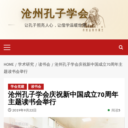
Skip
to
沧州孔子学会
content
让孔子照亮人心，让儒学温暖世界！
Primary
Menu
HOME
学术研究
读书会
沧州孔子学会庆祝新中国成立70周年主
题读书会举行
学会党建
读书会
沧州孔子学会庆祝新中国成立70周年
主题读书会举行
2019年9月22日
阅读
5