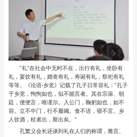
“礼”在社会中无时不在，出行有礼，坐卧有
礼，宴饮有礼，婚丧有礼，寿诞有礼，祭祀有礼
等等。《论语·乡党》记载了孔子日常容礼：“孔子
于乡党，恂恂如也，似不能言者。其在宗庙、朝
廷，便便言，唯谨尔。入公门，鞠躬如也，如不
容。立不中门，行不履阈。食不语，寝不言。乡
人饮酒，杖者出，斯出矣。”
孔繁义会长还谈到礼在人们的称谓，雅言、