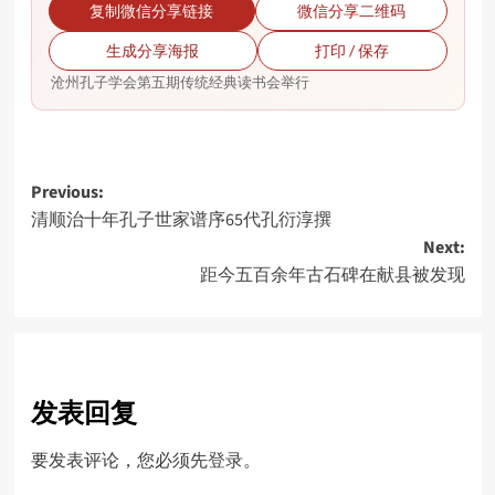
复制微信分享链接
微信分享二维码
生成分享海报
打印 / 保存
沧州孔子学会第五期传统经典读书会举行
Post
Previous:
清顺治十年孔子世家谱序65代孔衍淳撰
navigation
Next:
距今五百余年古石碑在献县被发现
发表回复
要发表评论，您必须先
登录
。