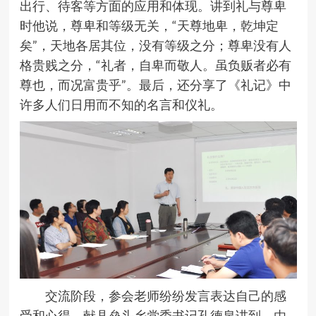
出行、待客等方面的应用和体现。讲到礼与尊卑
时他说，尊卑和等级无关，“天尊地卑，乾坤定
矣”，天地各居其位，没有等级之分；尊卑没有人
格贵贱之分，“礼者，自卑而敬人。虽负贩者必有
尊也，而况富贵乎”。最后，还分享了《礼记》中
许多人们日用而不知的名言和仪礼。
交流阶段，参会老师纷纷发言表达自己的感
受和心得。献县垒头乡党委书记孔德泉讲到，由