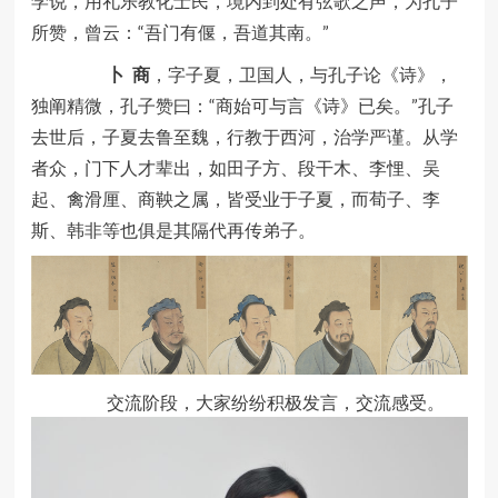
学说，用礼乐教化士民，境内到处有弦歌之声，为孔子
所赞，曾云：“吾门有偃，吾道其南。”
卜
商
，字子夏，卫国人，与孔子论《诗》，
独阐精微，孔子赞曰：“商始可与言《诗》已矣。”孔子
去世后，子夏去鲁至魏，行教于西河，治学严谨。从学
者众，门下人才辈出，如田子方、段干木、李悝、吴
起、禽滑厘、商鞅之属，皆受业于子夏，而荀子、李
斯、韩非等也俱是其隔代再传弟子。
交流阶段，大家纷纷积极发言，交流感受。