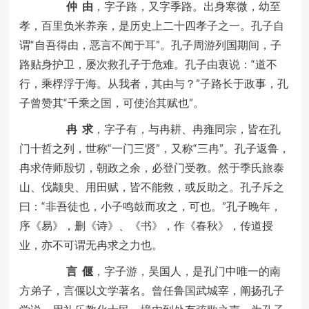
仲
由
，字子路，又字季路。出身寒微，幼至
孝，百里负米养亲，是历史上二十四孝子之一。孔子自
谓“自吾得由，恶言不闻于耳”。孔子周游列国期间，子
路贴身护卫，屡次救孔子于危难。孔子由衷说：“道不
行，乘桴浮于海。从我者，其由与？”子路长于政事，孔
子曾赞其“千乘之国，可使治其赋也”。
冉
求
，字子有，与冉耕、冉雍同宗，皆在孔
门十哲之列，世称“一门三贤”，又称“三冉”。孔子返鲁，
冉求侍师殷切，朝政之余，必登门受教。然于季氏旅泰
山、伐颛臾、用田赋，皆不能救，或反助之。孔子斥之
曰：“非吾徒也，小子鸣鼓而攻之，可也。”孔子晚年，
序《易》，删《诗》、《书》，作《春秋》，传道授
业，亦不可谓无冉求之力也。
言
偃
，字子游，吴国人，是孔门中唯一的南
方弟子，言偃以文学著名。曾任鲁国武城宰，阐扬孔子