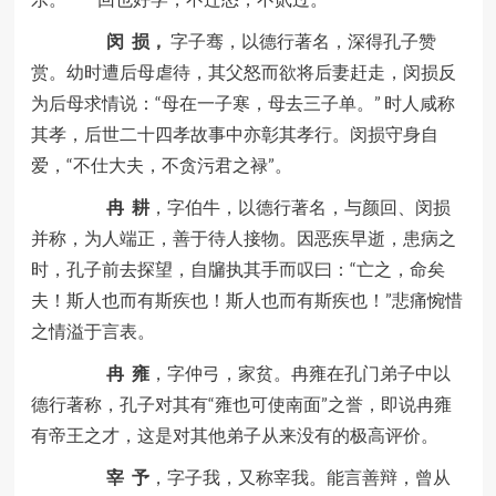
闵
损，
字子骞，以德行著名，深得孔子赞
赏。幼时遭后母虐待，其父怒而欲将后妻赶走，闵损反
为后母求情说：“母在一子寒，母去三子单。” 时人咸称
其孝，后世二十四孝故事中亦彰其孝行。闵损守身自
爱，“不仕大夫，不贪污君之禄”。
冉
耕
，字伯牛，以德行著名，与颜回、闵损
并称，为人端正，善于待人接物。因恶疾早逝，患病之
时，孔子前去探望，自牖执其手而叹曰：“亡之，命矣
夫！斯人也而有斯疾也！斯人也而有斯疾也！”悲痛惋惜
之情溢于言表。
冉
雍
，字仲弓，家贫。冉雍在孔门弟子中以
德行著称，孔子对其有“雍也可使南面”之誉，即说冉雍
有帝王之才，这是对其他弟子从来没有的极高评价。
宰
予
，字子我，又称宰我。能言善辩，曾从