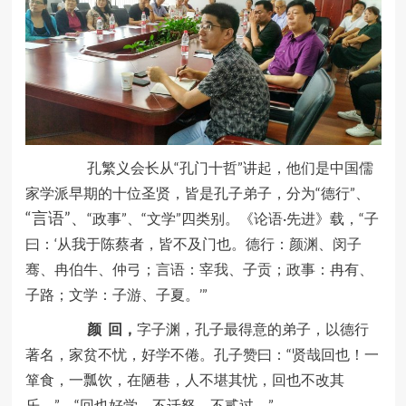
孔繁义会长从“孔门十哲”讲起，他们是中国儒
家学派早期的十位圣贤，皆是孔子弟子，分为“德行”、
“言语”、
“政事”、“文学”四类别。《论语·先进》载，“子
曰：‘从我于陈蔡者，皆不及门也。
德行
：
颜渊
、
闵子
骞
、
冉伯牛
、仲弓；言语：
宰我
、子贡；
政事
：冉有、
子路；文学：子游、子夏。’”
颜
回，
字子渊，孔子最得意的弟子，以德行
著名，家贫不忧，好学不倦。孔子赞曰：“贤哉回也！一
箪食，一瓢饮，在陋巷，人不堪其忧，回也不改其
乐。” “回也好学，不迁怒，不贰过。”