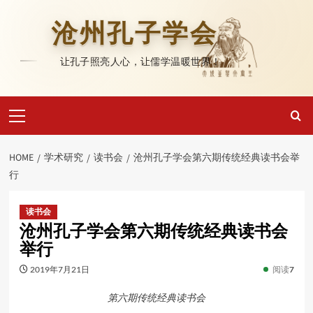
Skip
to
沧州孔子学会
content
让孔子照亮人心，让儒学温暖世界！
Primary
Menu
HOME
学术研究
读书会
沧州孔子学会第六期传统经典读书会举
行
读书会
沧州孔子学会第六期传统经典读书会
举行
2019年7月21日
阅读
7
第六期传统经典读书会