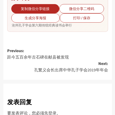
复制微信分享链接
微信分享二维码
生成分享海报
打印 / 保存
沧州孔子学会第六期传统经典读书会举行
Post
Previous:
距今五百余年古石碑在献县被发现
navigation
Next:
孔繁义会长出席中华孔子学会2019年年会
发表回复
要发表评论，您必须先
登录
。