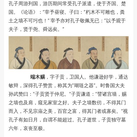
孔子周游列国，游历期间常受孔子派遣，使于
齐国
、楚
国。《论语》：“宰予昼寝。子曰：“朽木不可雕也，粪
土之墙不可圬也！” 宰予亦对孔子敬佩无已：“以予观于
夫子，贤于尧、舜远矣。”
端木赐
，字子贡，卫国人。他谦逊好学，通达
敏辩，深得孔子赞赏，称其为“瑚琏之器”。时鲁国大夫
孙武赞曰：“子贡贤于仲尼。”子贡谦道：“譬诸宫墙，赐
之墙也及肩，窥见家室之好。夫子之墙数仞，不得其门
而入，不见宗庙之美，百官之富，得其门者或寡矣。”视
孔子有如日月，自谓不能超过。孔子逝世，子贡独守墓
六年，哀丧至极。